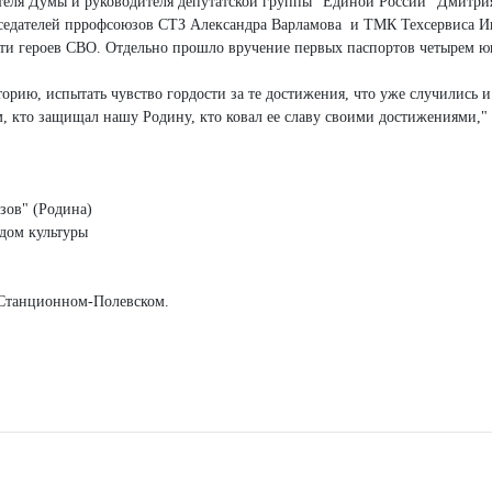
дателя Думы и руководителя депутатской группы "Единой России" Дмитр
едателей пррофсоюзов СТЗ Александра Варламова и ТМК Техсервиса Ива
ети героев СВО. Отдельно прошло вручение первых паспортов четырем 
торию, испытать чувство гордости за те достижения, что уже случились и
ем, кто защищал нашу Родину, кто ковал ее славу своими достижениями,
Азов" (Родина)
 дом культуры
в Станционном-Полевском.