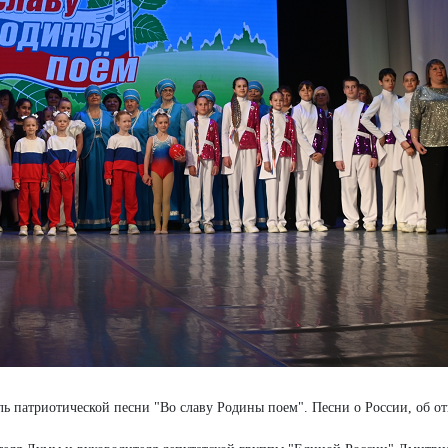
ль патриотической песни "Во славу Родины поем". Песни о России, об о