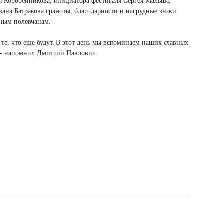
ия Коробейникова, инициатора фестиваля Сергея Мальша,
на Батракова грамоты, благодарности и нагрудные знаки
юным полевчанам.
 те, что еще будут. В этот день мы вспоминаем наших славных
" - напомнил Дмитрий Павлович.