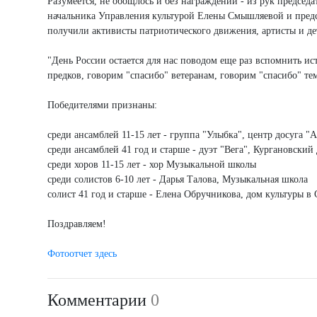
Разумеется, не обощлось и без награждений - из рук предсе
начальника Управления культурой Елены Смышляевой и предс
получили активисты патриотического движения, артисты и д
"День России остается для нас поводом еще раз вспомнить ис
предков, говорим "спасибо" ветеранам, говорим "спасибо" т
Победителями признаны:
среди ансамблей 11-15 лет - группа "Улыбка", центр досуга "
среди ансамблей 41 год и старше - дуэт "Вега", Кургановский
среди хоров 11-15 лет - хор Музыкальной школы
среди солистов 6-10 лет - Дарья Талова, Музыкальная школа
солист 41 год и старше - Елена Обручникова, дом культуры 
Поздравляем!
Фотоотчет здесь
Комментарии
0