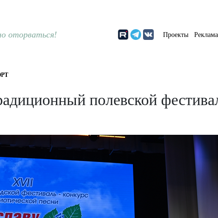
о оторваться!
Проекты
Реклам
РТ
радиционный полевской фестивал