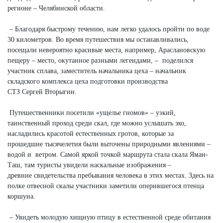
регионе – Челябинской области.
– Благодаря быстрому течению, нам легко удалось пройти по воде
30 километров. Во время путешествия мы останавливались,
посещали невероятно красивые места, например, Араслановскую
пещеру – место, окутанное разными легендами, – поделился
участник сплава, заместитель начальника цеха – начальник
складского комплекса цеха подготовки производства
СТЗ Сергей Вторыгин.
Путешественники посетили «ущелье гномов» – узкий,
таинственный проход среди скал, где можно услышать эхо,
насладились красотой естественных гротов, которые за
прошедшие тысячелетия были выточены природными явлениями –
водой и ветром. Самой яркой точкой маршрута стала скала Яман-
Таш, там туристы увидели наскальные изображения –
древние свидетельства пребывания человека в этих местах. Здесь на
полке отвесной скалы участники заметили оперившегося птенца
коршуна.
– Увидеть молодую хищную птицу в естественной среде обитания