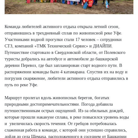
Команда любителей активного отдыха открыла летний сезон,
отправившись в трехдневный сплав по живописной реке Уфе.
Участниками водной прогулки стали 17 человек – сотрудники
СТЗ, компаний «ТМК Технический Сервис» и ДИАЙПИ.
Путешествие стартовало в Свердловской области, от Полевского
туристы добрались на автобусе и автомобиле до башкирской
деревни Перевоз, где был запланирован старт водного пути. В
распоряжении команды было 4 катамарана. Спустив их на воду и
погрузив снаряжение, любители активного отдыха отправились в
путь по реке Уфе.
Маршрут пролегал вдоль живописных берегов, богатых
природными достопримечательностями. Погода добавила
путешественникам острых ощущений. Из-за обильных дождей,
которые прошли накануне сплава, в реке повысился уровень воды
и увеличилась скорость течения. От гребцов потребовалась
слаженная работа в команде, с которой они успешно справились,
дойдя до села Шемаха, расположенного в соседнем от Башкирии