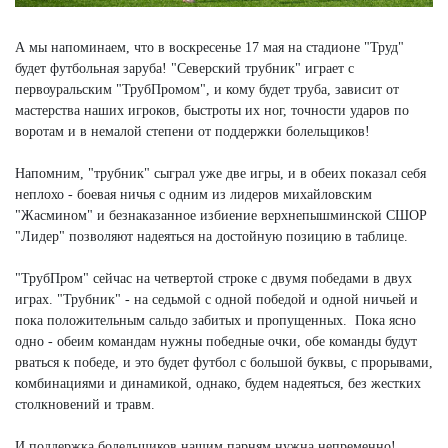
А мы напоминаем, что в воскресенье 17 мая на стадионе "Труд"
будет футбольная заруба! "Северский трубник" играет с
первоуральским "ТрубПромом", и кому будет труба, зависит от
мастерства наших игроков, быстроты их ног, точности ударов по
воротам и в немалой степени от поддержки болельщиков!
Напомним, "трубник" сыграл уже две игры, и в обеих показал себя
неплохо - боевая ничья с одним из лидеров михайловским
"Жасмином" и безнаказанное избиение верхнепышминской СШОР
"Лидер" позволяют надеяться на достойную позицию в таблице.
"ТрубПром" сейчас на четвертой строке с двумя победами в двух
играх. "Трубник" - на седьмой с одной победой и одной ничьей и
пока положительным сальдо забитых и пропущенных. Пока ясно
одно - обеим командам нужны победные очки, обе команды будут
рваться к победе, и это будет футбол с большой буквы, с прорывами,
комбинациями и динамикой, однако, будем надеяться, без жестких
столкновений и травм.
И поддержка болельщиков нашим парням нужна непременно!