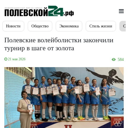
Новости
Общество
Экономика
Стиль жизни
Сп
Полевские волейболистки закончили
турнир в шаге от золота
21 мая 2026
584