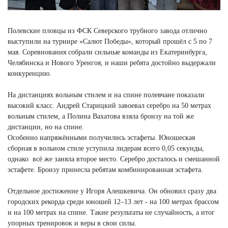
Полевские пловцы из ФСК Северского трубного завода отлично
выступили на турнире «Салют Победы», который прошёл с 5 по 7
мая. Соревнования собрали сильные команды из Екатеринбурга,
Челябинска и Нового Уренгоя, и наши ребята достойно выдержали
конкуренцию.
На дистанциях вольным стилем и на спине полевчане показали
высокий класс. Андрей Старицкий завоевал серебро на 50 метрах
вольным стилем, а Полина Вахатова взяла бронзу на той же
дистанции, но на спине.
Особенно напряжёнными получились эстафеты. Юношеская
сборная в вольном стиле уступила лидерам всего 0,05 секунды,
однако всё же заняла второе место. Серебро досталось и смешанной
эстафете. Бронзу принесла ребятам комбинированная эстафета.
Отдельное достижение у Игоря Алешкевича. Он обновил сразу два
городских рекорда среди юношей 12–13 лет - на 100 метрах брассом
и на 100 метрах на спине. Такие результаты не случайность, а итог
упорных тренировок и веры в свои силы.