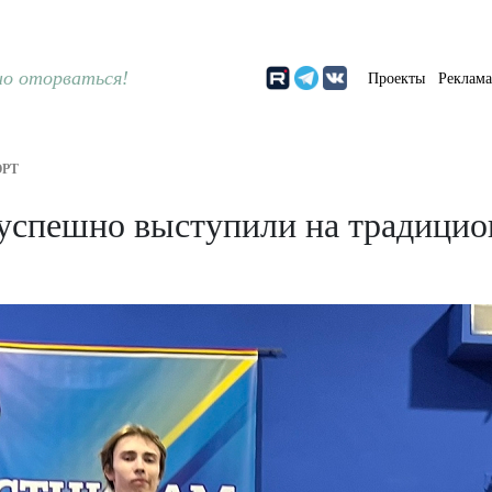
о оторваться!
Проекты
Реклам
РТ
успешно выступили на традицио