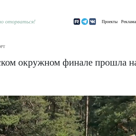
о оторваться!
Проекты
Реклам
РТ
ском окружном финале прошла на