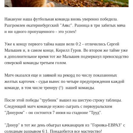
Накануне наша футбольная команда вновь уверенно победила.
Разгромлен екатеринбургский "Аякс". Разница в три забитых мяча
и ни одного пропущенного - это успех!
Уже к концу первого тайма наши вели 0:2 - отличились Сергей
Малышев и, в самом конце, Кирилл Гуров. Во втором же тайме уже
в дополнительное время тот же Малышев подчеркнул превосходство
северской команды третьим голом.
Матч оказался еще и заявкой на рекорд по числу показаннных
желтых карточек - судья вынес по четыре предупреждения каждой
команде, в том числе тренеру (!) нашей команды.
После этой победы "трубник" вышел на шестую строку таблицы.
Следующий матч команде нужно сыграть с первоуральским
"Динуром" - он состоится 7 июня на стадионе "Труд".
"Динур" в тот же день обыграл качканарцев из "Горняка-ЕВРАЗ" с
солидным разрывом 6:1. Понадобится все мастерство!