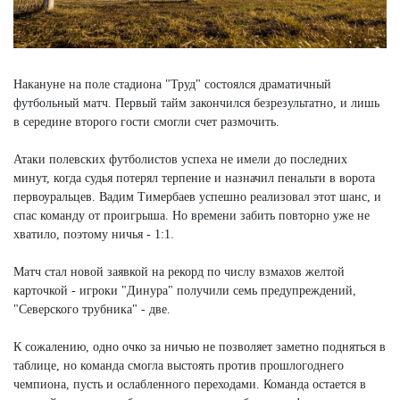
Накануне на поле стадиона "Труд" состоялся драматичный
футбольный матч. Первый тайм закончился безрезультатно, и лишь
в середине второго гости смогли счет размочить.
Атаки полевских футболистов успеха не имели до последних
минут, когда судья потерял терпение и назначил пенальти в ворота
первоуральцев. Вадим Тимербаев успешно реализовал этот шанс, и
спас команду от проигрыша. Но времени забить повторно уже не
хватило, поэтому ничья - 1:1.
Матч стал новой заявкой на рекорд по числу взмахов желтой
карточкой - игроки "Динура" получили семь предупреждений,
"Северского трубника" - две.
К сожалению, одно очко за ничью не позволяет заметно подняться в
таблице, но команда смогла выстоять против прошлогоднего
чемпиона, пусть и ослабленного переходами. Команда остается в