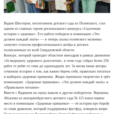
Вадим Шистеров, воспитанник детского сада из Полевского, стал
одним из главных героев регионального конкурса «Сказочные
истории о здоровье». Его работа победила в номинации «Это
должен каждый знать» — и теперь сказка полевского мальчика
зазвучит голосом профессионального актёра в детских
поликлиниках по всей Свердловской области.
Конкурс, который проводит областное минздрав в рамках движения
«За медицину здорового долголетия», в этом году собрал более 250
работ от ребят от семи до одиннадцати лет. За месяц юные авторы
сочиняли истории о том, как важно беречь себя, правильно питаться
и выбирать здоровые привычки. Жюри оценивало творчество в трёх
номинациях: «Здоровые привычки», «Это должен каждый знать» и
«Правильное питание».
Вместе с Вадимом на сцену вышли и другие победители. Вероника
Абзалова из екатеринбургского детского сада № 115 взяла первое
место в номинации «Здоровые привычки» — её история про борьбу
со злым драконом, который поддерживал фастфуд, покорила жюри.