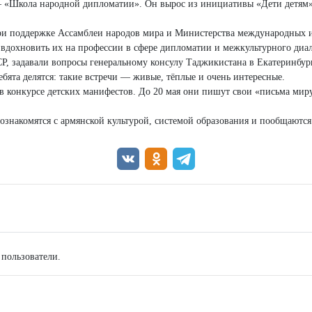
 «Школа народной дипломатии». Он вырос из инициативы «Дети детям»
ри поддержке Ассамблеи народов мира и Министерства международных и
 и вдохновить их на профессии в сфере дипломатии и межкультурного диал
, задавали вопросы генеральному консулу Таджикистана в Екатеринбург
ебята делятся: такие встречи — живые, тёплые и очень интересные.
 в конкурсе детских манифестов. До 20 мая они пишут свои «письма ми
ознакомятся с армянской культурой, системой образования и пообщаются
 пользователи.