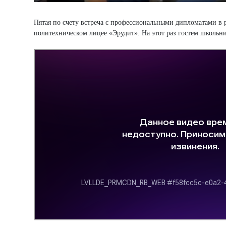
Пятая по счету встреча с профессиональными дипломатами в 
политехническом лицее «Эрудит». На этот раз гостем школьни