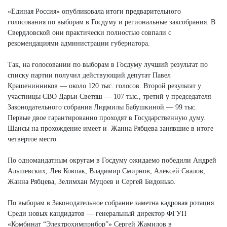
«Единая Россия» опубликовала итоги предварительного
голосования по выборам в Госдуму и региональные заксобрания. В
Свердловской они практически полностью совпали с
рекомендациями администрации губернатора.
Так, на голосовании по выборам в Госдуму лучший результат по
списку партии получил действующий депутат Павел
Крашенинников — около 120 тыс. голосов. Второй результат у
участницы СВО Дарьи Светяш — 107 тыс., третий у председателя
Законодательного собрания Людмилы Бабушкиной — 99 тыс.
Первые двое гарантированно проходят в Государственную думу.
Шансы на прохождение имеет и Жанна Рябцева занявшие в итоге
четвёртое место.
По одномандатным округам в Госдуму ожидаемо победили Андрей
Альшевских, Лев Ковпак, Владимир Смирнов, Алексей Свалов,
Жанна Рябцева, Зелимхан Муцоев и Сергей Бидонько.
По выборам в Законодательное собрание заметна кадровая ротация.
Среди новых кандидатов — генеральный директор ФГУП
«Комбинат “Электрохимприбор”» Сергей Жамилов в