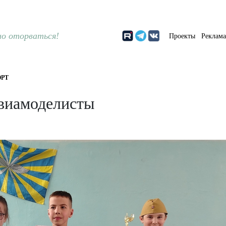
о оторваться!
Проекты
Реклам
РТ
авиамоделисты