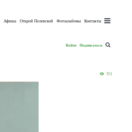
а
Афиша
Открой Полевской
Фотоальбомы
Контакты
Войти
Подписаться
351