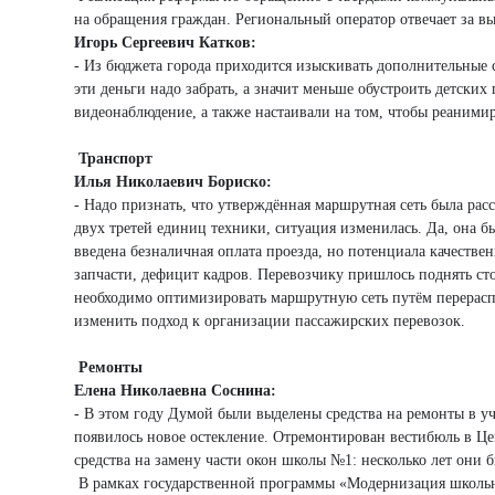
на обращения граждан. Региональный оператор отвечает за в
Игорь Сергеевич Катков:
- Из бюджета города приходится изыскивать дополнительные 
эти деньги надо забрать, а значит меньше обустроить детских
видеонаблюдение, а также настаивали на том, чтобы реаними
Транспорт
Илья Николаевич Бориско:
- Надо признать, что утверждённая маршрутная сеть была расс
двух третей единиц техники, ситуация изменилась. Да, она б
введена безналичная оплата проезда, но потенциала качестве
запчасти, дефицит кадров. Перевозчику пришлось поднять ст
необходимо оптимизировать маршрутную сеть путём перераспре
изменить подход к организации пассажирских перевозок.
Ремонты
Елена Николаевна Соснина:
- В этом году Думой были выделены средства на ремонты в уч
появилось новое остекление. Отремонтирован вестибюль в Це
средства на замену части окон школы №1: несколько лет они
В рамках государственной программы «Модернизация школьных