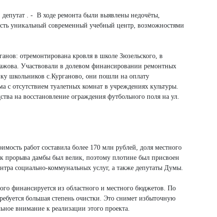
 депутат . - В ходе ремонта были выявлены недочёты,
м есть уникальный современный учебный центр, возможностями
ганов: отремонтирована кровля в школе Зюзельского, в
.Бажова. Участвовали в долевом финансировании ремонтных
зку школьников с.Курганово, они пошли на оплату
ма с отсутствием туалетных комнат в учреждениях культуры.
тва на восстановление ограждения футбольного поля на ул.
имость работ составила более 170 млн рублей, доля местного
иск прорыва дамбы был велик, поэтому плотине был присвоен
нтра социально-коммунальных услуг, а также депутаты Думы.
рого финансируется из областного и местного бюджетов. По
требуется большая степень очистки. Это снимет избыточную
альное внимание к реализации этого проекта.