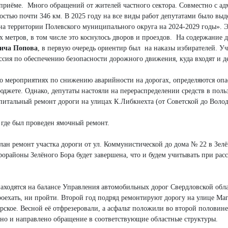
 приёме. Много обращений от жителей частного сектора. Совместно с ад
ностью почти 346 км. В 2025 году на все виды работ депутатами было в
 территории Полевского муниципального округа на 2024-2029 годы». Эт
метров, в том числе это коснулось дворов и проездов. На содержание 
ича Попова
, в первую очередь ориентир был на наказы избирателей. У
ссия по обеспечению безопасности дорожного движения, куда входят и д
о мероприятиях по снижению аварийности на дорогах, определяются опас
юджете. Однако, депутаты настояли на перераспределении средств в польз
апитальный ремонт дороги на улицах К.Либкнехта (от Советской до Волод
 где был проведен ямочный ремонт.
лан ремонт участка дороги от ул. Коммунистической до дома № 22 в Зел
икрорайоны Зелёного Бора будет завершена, что и будем учитывать при 
аходятся на балансе Управления автомобильных дорог Свердловской обла
роехать, ни пройти. Второй год подряд ремонтируют дорогу на улице Маг
рское. Весной её отфрезеровали, а асфальт положили во второй половин
лено и направлено обращение в соответствующие областные структуры.