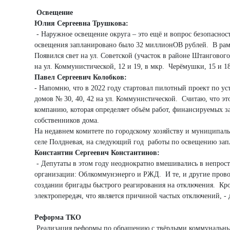
Освещение
Юлия Сергеевна Трушкова:
- Наружное освещение округа – это ещё и вопрос безопаснос
освещения запланировано было 32 миллионОВ рублей. В рамк
Появился свет на ул. Советской (участок в районе Штанговог
на ул. Коммунистической, 12 и 19, в мкр. Черёмушки, 15 и 1
Павел Сергеевич Колобков:
- Напомню, что в 2022 году стартовал пилотный проект по у
домов № 30, 40, 42 на ул. Коммунистической. Считаю, что э
компанию, которая определяет объём работ, финансируемых за
собственников дома.
На недавнем комитете по городскому хозяйству и муниципаль
селе Полдневая, на следующий год работы по освещению зап
Константин Сергеевич Константинов:
- Депутаты в этом году неоднократно вмешивались в непрос
организации: Облкоммунэнерго и РЖД. И те, и другие провод
создании бригады быстрого реагирования на отключения. Кро
электропередач, что является причиной частых отключений, -
Реформа ТКО
Реализация реформы по обращению с твёрдыми коммунальными 