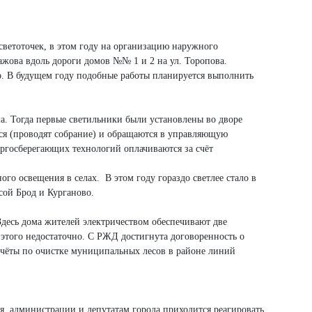
светоточек, в этом году на организацию наружного
жова вдоль дороги домов №№ 1 и 2 на ул. Торопова.
го. В будущем году подобные работы планируется выполнить
.
а. Тогда первые светильники были установлены во дворе
ся (проводят собрание) и обращаются в управляющую
ергосберегающих технологий оплачиваются за счёт
о освещения в селах. В этом году гораздо светлее стало в
сой Брод и Курганово.
десь дома жителей электричеством обеспечивают две
этого недостаточно. С РЖД достигнута договоренность о
счёты по очистке муниципальных лесов в районе линий
, администрации и депутатам города приходится реагировать