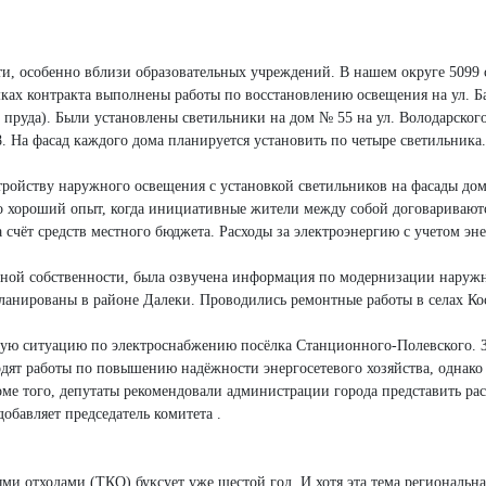
ти, особенно вблизи образовательных учреждений. В нашем округе 5099 
ах контракта выполнены работы по восстановлению освещения на ул. Ба
о пруда). Были установлены светильники на дом № 55 на ул. Володарско
8. На фасад каждого дома планируется установить по четыре светильника
стройству наружного освещения с установкой светильников на фасады дом
то хороший опыт, когда инициативные жители между собой договаривают
 счёт средств местного бюджета. Расходы за электроэнергию с учетом эн
ной собственности, была озвучена информация по модернизации наружног
ланированы в районе Далеки. Проводились ремонтные работы в селах Ко
тую ситуацию по электроснабжению посёлка Станционного-Полевского. З
ят работы по повышению надёжности энергосетевого хозяйства, однако 
ме того, депутаты рекомендовали администрации города представить ра
 добавляет председатель комитета .
отходами (ТКО) буксует уже шестой год. И хотя эта тема региональная