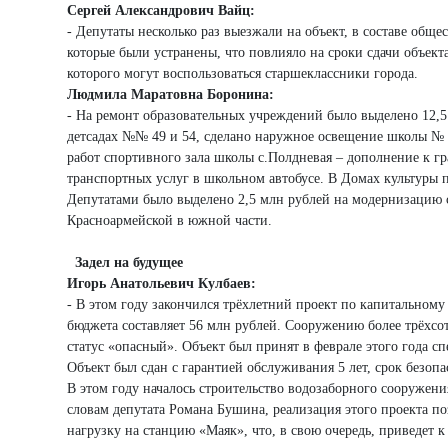
Сергей Александрович Вайц:
- Депутаты несколько раз выезжали на объект, в составе общ
которые были устранены, что повлияло на сроки сдачи объек
которого могут воспользоваться старшеклассники города.
Людмила Маратовна Боронина:
- На ремонт образовательных учреждений было выделено 12,5
детсадах №№ 49 и 54, сделано наружное освещение школы № 
работ спортивного зала школы с.Полдневая – дополнение к г
транспортных услуг в школьном автобусе. В Домах культуры 
Депутатами было выделено 2,5 млн рублей на модернизацию с
Красноармейской в южной части.
Задел на будущее
Игорь Анатольевич Кулбаев:
- В этом году закончился трёхлетний проект по капитальному
бюджета составляет 56 млн рублей. Сооружению более трёхсот
статус «опасный». Объект был принят в феврале этого года 
Объект был сдан с гарантией обслуживания 5 лет, срок безоп
В этом году началось строительство водозаборного сооружен
словам депутата Романа Бушина, реализация этого проекта по
нагрузку на станцию «Маяк», что, в свою очередь, приведет 