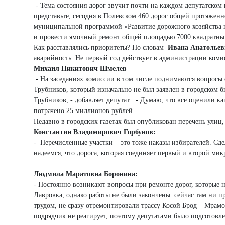
- Тема состояния дорог звучит почти на каждом депутатском
представьте, сегодня в Полевском 460 дорог общей протяжен
муниципальной программой «Развитие дорожного хозяйства на
и провести ямочный ремонт общей площадью 7000 квадратных 
Как расставлялись приоритеты? По словам
Ивана Анатольев
аварийность. Не первый год действует в администрации коми
Михаил Никитович Шмелев
- На заседаниях комиссии в том числе поднимаются вопросы 
Трубников, который изначально не был заявлен в городском б
Трубников, - добавляет депутат . - Думаю, что все оценили к
потрачено 25 миллионов рублей.
Недавно в городских газетах был опубликован перечень улиц,
Константин Владимирович
Горбунов:
- Перечисленные участки – это тоже наказы избирателей. Сде
надеемся, что дорога, которая соединяет первый и второй м
Людмила Маратовна Боронина:
- Постоянно возникают вопросы при ремонте дорог, которые н
Лавровка, однако работы не были закончены: сейчас там ни п
трудом, не сразу отремонтировали трассу Косой Брод – Мрамо
подрядчик не реагирует, поэтому депутатами было подготов