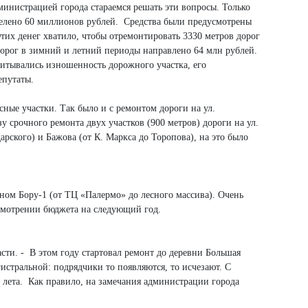
министрацией города стараемся решать эти вопросы. Только
ыделено 60 миллионов рублей. Средства были предусмотрены
их денег хватило, чтобы отремонтировать 3330 метров дорог
дорог в зимний и летний периоды направлено 64 млн рублей.
читывались изношенность дорожного участка, его
епутаты.
ные участки. Так было и с ремонтом дороги на ул.
у срочного ремонта двух участков (900 метров) дороги на ул.
арского) и Бажова (от К. Маркса до Торопова), на это было
ёном Бору-1 (от ТЦ «Палермо» до лесного массива). Очень
рассмотрении бюджета на следующий год.
сти. - В этом году стартовал ремонт до деревни Большая
истральной: подрядчики то появляются, то исчезают. С
е лета. Как правило, на замечания администрации города