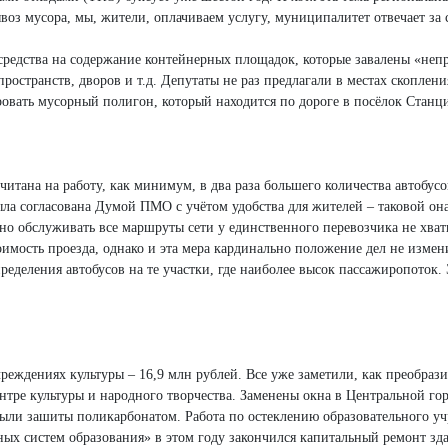
ывоз мусора, мы, жители, оплачиваем услугу, муниципалитет отвечает з
средства на содержание контейнерных площадок, которые завалены «неп
 пространств, дворов и т.д. Депутаты не раз предлагали в местах скопле
ровать мусорный полигон, который находится по дороге в посёлок Станц
читана на работу, как минимум, в два раза большего количества автобусо
ыла согласована Думой ПМО с учётом удобства для жителей – таковой он
нно обслуживать все маршруты сети у единственного перевозчика не хвати
оимость проезда, однако и эта мера кардинально положение дел не изме
деления автобусов на те участки, где наиболее высок пассажиропоток. 
реждениях культуры – 16,9 млн рублей. Все уже заметили, как преобрази
нтре культуры и народного творчества. Заменены окна в Центральной го
 были зашиты поликарбонатом. Работа по остеклению образовательного 
 систем образования» в этом году закончился капитальный ремонт здан