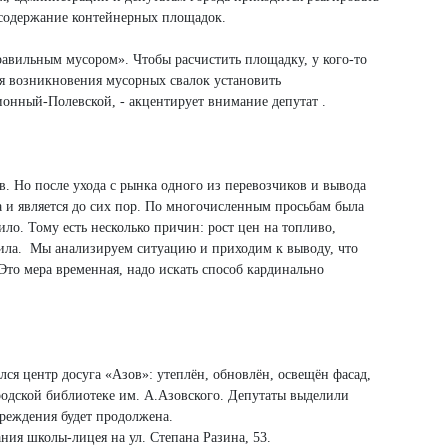
а содержание контейнерных площадок.
равильным мусором». Чтобы расчистить площадку, у кого-то
ния возникновения мусорных свалок установить
ионный-Полевской, - акцентирует внимание депутат .
в. Но после ухода с рынка одного из перевозчиков и вывода
а и является до сих пор. По многочисленным просьбам была
ло. Тому есть несколько причин: рост цен на топливо,
нила. Мы анализируем ситуацию и приходим к выводу, что
Это мера временная, надо искать способ кардинально
лся центр досуга «Азов»: утеплён, обновлён, освещён фасад,
родской библиотеке им. А.Азовского. Депутаты выделили
учреждения будет продолжена.
ия школы-лицея на ул. Степана Разина, 53.