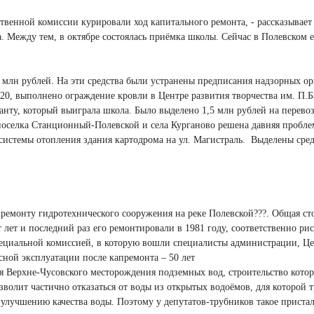
ественной комиссии курировали ход капитального ремонта, - рассказывает
та. Между тем, в октябре состоялась приёмка школы. Сейчас в Полевско
 млн рублей. На эти средства были устранены предписания надзорных ор
20, выполнено ограждение кровли в Центре развития творчества им. П
ранту, который выиграла школа. Было выделено 1,5 млн рублей на перево
поселка Станционный-Полевской и села Курганово решена давняя пробле
истемы отопления здания картодрома на ул. Магистраль. Выделены средс
 ремонту гидротехнического сооружения на реке Полевской???. Общая сто
 лет и последний раз его ремонтировали в 1981 году, соответственно р
специальной комиссией, в которую вошли специалисты администрации, Це
асной эксплуатации после капремонта – 50 лет
ия Верхне-Чусовского месторождения подземных вод, строительство кото
зволит частично отказаться от воды из открытых водоёмов, для которой 
к улучшению качества воды. Поэтому у депутатов-трубников такое прист