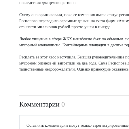
последствия для целого региона.
Схему она организовала, пока ее компания имела статус регио
Распопова переводила огромные деньги на счета фирм «Азиму
ста шести миллионов рублей просто ушли в никуда.
Любое хищение в сфере ЖКХ неизбежно бьет по обычным людям
мусорный апокалипсис. Контейнерные площадки в десятке гор
Расплата за этот хаос наступила. Бывшая руководительница по
мусорном бизнесе ей запретили на два года. Сама Распопова 
таинственные недоброжелатели. Однако правосудие оказалось г
Комментарии
0
Оставлять комментарии могут только зарегистрированные