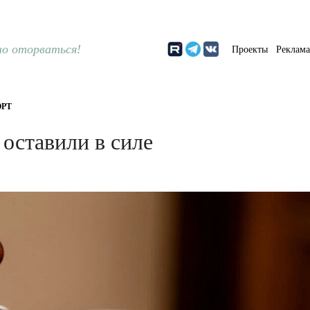
о оторваться!
Проекты
Реклам
РТ
оставили в силе