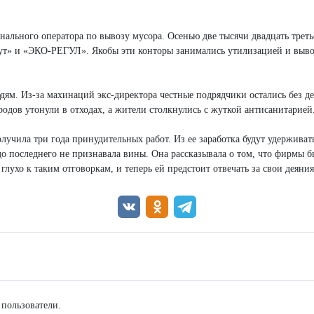
нального оператора по вывозу мусора. Осенью две тысячи двадцать третье
т» и «ЭКО-РЕГУЛ». Якобы эти конторы занимались утилизацией и вывозо
. Из-за махинаций экс-директора честные подрядчики остались без ден
одов утонули в отходах, а жители столкнулись с жуткой антисанитарией
лучила три года принудительных работ. Из ее заработка будут удерживать
до последнего не признавала вины. Она рассказывала о том, что фирмы б
лухо к таким отговоркам, и теперь ей предстоит отвечать за свои деяни
 пользователи.