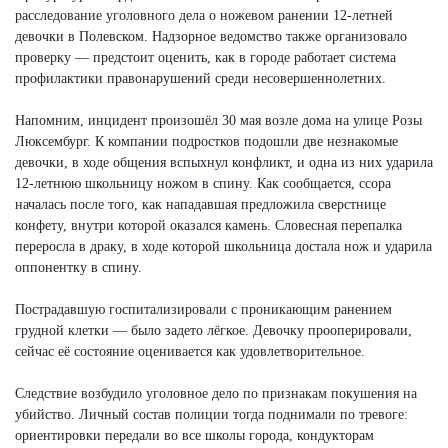
расследование уголовного дела о ножевом ранении 12-летней
девочки в Полевском. Надзорное ведомство также организовало
проверку — предстоит оценить, как в городе работает система
профилактики правонарушений среди несовершеннолетних.
Напомним, инцидент произошёл 30 мая возле дома на улице Розы
Люксембург. К компании подростков подошли две незнакомые
девочки, в ходе общения вспыхнул конфликт, и одна из них ударила
12-летнюю школьницу ножом в спину. Как сообщается, ссора
началась после того, как нападавшая предложила сверстнице
конфету, внутри которой оказался камень. Словесная перепалка
переросла в драку, в ходе которой школьница достала нож и ударила
оппонентку в спину.
Пострадавшую госпитализировали с проникающим ранением
грудной клетки — было задето лёгкое. Девочку прооперировали,
сейчас её состояние оценивается как удовлетворительное.
Следствие возбудило уголовное дело по признакам покушения на
убийство. Личный состав полиции тогда поднимали по тревоге:
ориентировки передали во все школы города, кондукторам