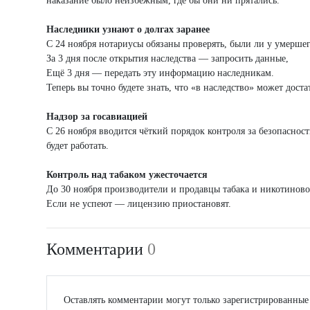
наказание было неизбежным, где бы они ни прятались.
Наследники узнают о долгах заранее
С 24 ноября нотариусы обязаны проверять, были ли у умерше
За 3 дня после открытия наследства — запросить данные,
Ещё 3 дня — передать эту информацию наследникам.
Теперь вы точно будете знать, что «в наследство» может достат
Надзор за госавиацией
С 26 ноября вводится чёткий порядок контроля за безопаснос
будет работать.
Контроль над табаком ужесточается
До 30 ноября производители и продавцы табака и никотиновой
Если не успеют — лицензию приостановят.
Комментарии
0
Оставлять комментарии могут только зарегистрированные