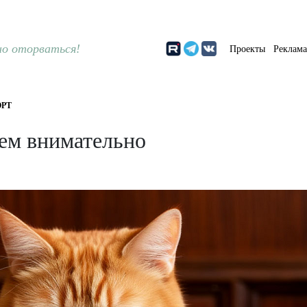
о оторваться!
Проекты
Реклам
РТ
ем внимательно