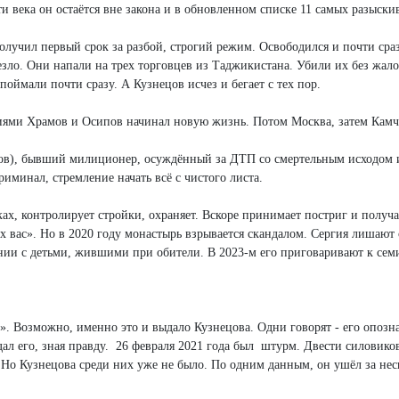
ти века он остаётся вне закона и в обновленном списке 11 самых разыск
 получил первый срок за разбой, строгий режим. Освободился и почти сра
езло. Они напали на трех торговцев из Таджикистана. Убили их без жало
оймали почти сразу. А Кузнецов исчез и бегает с тех пор.
ми Храмов и Осипов начинал новую жизнь. Потом Москва, затем Камчатк
нов), бывший милиционер, осуждённый за ДТП со смертельным исходом и
иминал, стремление начать всё с чистого листа.
ках, контролирует стройки, охраняет. Вскоре принимает постриг и полу
сех вас». Но в 2020 году монастырь взрывается скандалом. Сергия лишаю
ии с детьми, жившими при обители. В 2023-м его приговаривают к сем
». Возможно, именно это и выдало Кузнецова. Одни говорят - его опозн
сдал его, зная правду. 26 февраля 2021 года был штурм. Двести силовик
Но Кузнецова среди них уже не было. По одним данным, он ушёл за неск