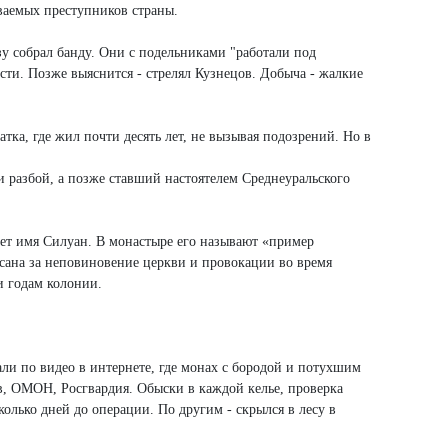
иваемых преступников страны.
зу собрал банду. Они с подельниками "работали под
сти. Позже выяснится - стрелял Кузнецов. Добыча - жалкие
а, где жил почти десять лет, не вызывая подозрений. Но в
 разбой, а позже ставший настоятелем Среднеуральского
чает имя Силуан. В монастыре его называют «пример
т сана за неповиновение церкви и провокации во время
и годам колонии.
али по видео в интернете, где монах с бородой и потухшим
ов, ОМОН, Росгвардия. Обыски в каждой келье, проверка
олько дней до операции. По другим - скрылся в лесу в