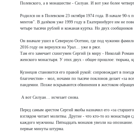
Полевского, а в монашестве - Силуан. И вот уже более четвер
Родился он в Полевском 23 октября 1974 года. В начале 90‑х
ментов". В далёком уже 1999 году в Екатеринбурге им не пов
четыре тысячи рублей и кожаная куртка. Но двух сообщников п
Он вначале ушел в Северную Осетию, где под чужими фамилия
2016 году он вернулся на Урал… уже в рясе.
Там его замечает схиигумен Сергий (в миру - Николай Рома
женского монастыря. У этих двух - общее прошлое: тюрьма, кр
Кузнецов становится его правой рукой: сопровождает в поезд
благочестия» - мол, ночами по тысяче поклонов делает «за в
пандемии. Позже вскрываются обвинения в жестоком обращен
А вот Силуан… исчезает снова.
Перед самым арестом Сергий якобы назначил его «за старшего
взглядом читает молитвы. Другие - что кто-то из монастыря 
каждого мужчины. Пятнадцать монахов увезли на опознание. 
первые минуты штурма.