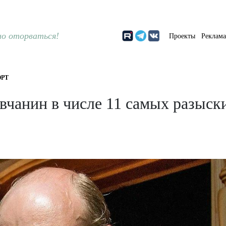
о оторваться!
Проекты
Реклам
РТ
вчанин в числе 11 самых разыск