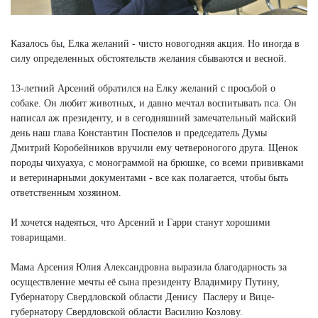
Казалось бы, Елка желаний - чисто новогодняя акция. Но иногда в
силу определенных обстоятельств желания сбываются и весной.
13-летний Арсений обратился на Елку желаний с просьбой о
собаке. Он любит животных, и давно мечтал воспитывать пса. Он
написал аж президенту, и в сегодняшний замечательный майский
день наш глава Константин Поспелов и председатель Думы
Дмитрий Коробейников вручили ему четвероногого друга. Щенок
породы чихуахуа, с монограммой на брюшке, со всеми прививками
и ветеринарными документами - все как полагается, чтобы быть
ответственным хозяином.
И хочется надеяться, что Арсений и Гарри станут хорошими
товарищами.
Мама Арсения Юлия Александровна выразила благодарность за
осуществление мечты её сына президенту Владимиру Путину,
Губернатору Свердловской области Денису Паслеру и Вице-
губернатору Свердловской области Василию Козлову.