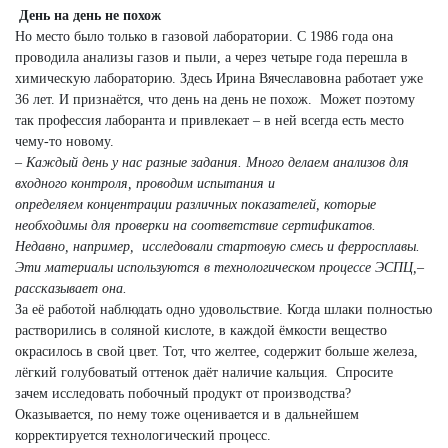
День на день не похож
Но место было только в газовой лаборатории. С 1986 года она
проводила анализы газов и пыли, а через четыре года перешла в
химическую лабораторию. Здесь Ирина Вячеславовна работает уже
36 лет. И признаётся, что день на день не похож. Может поэтому
так профессия лаборанта и привлекает – в ней всегда есть место
чему-то новому.
– Каждый день у нас разные задания. Много делаем анализов для
входного контроля, проводим
испытания и
определяем
концентрации различных показателей, которые
необходимы для проверки на соответствие сертификатов.
Недавно,
например, исследовали стартовую смесь
и ферросплавы.
Эти материалы используются в технологическом процессе
ЭСПЦ,–
рассказывает она.
За её работой наблюдать одно удовольствие. Когда шлаки полностью
растворились в соляной кислоте, в каждой ёмкости вещество
окрасилось в свой цвет. Тот, что желтее, содержит больше железа,
лёгкий голубоватый оттенок даёт наличие кальция. Спросите
зачем исследовать побочный продукт от производства?
Оказывается, по нему тоже оценивается и в дальнейшем
корректируется технологический процесс.