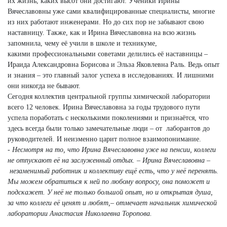
их жизнь, каких высот они достигают. Ученики Ирины
Вячеславовны уже сами квалифицированные специалисты, многие
из них работают инженерами. Но до сих пор не забывают свою
наставницу. Также, как и Ирина Вячеславовна на всю жизнь
запомнила, чему её учили в школе и техникуме,
какими профессиональными советами делились её наставницы –
Ираида Александровна Борисова и Эльза Яковлевна Раль. Ведь опыт
и знания – это главный залог успеха в исследованиях. И лишними
они никогда не бывают.
Сегодня коллектив центральной группы химической лаборатории
всего 12 человек. Ирина Вячеславовна за годы трудового пути
успела поработать с несколькими поколениями и признаётся, что
здесь всегда были только замечательные люди – от лаборантов до
руководителей. И неизменно царит полное взаимопонимание.
- Несмотря на то, что Ирина Вячеславовна уже на пенсии, коллеги
не отпускают её на заслуженный отдых.
– Ирина Вячеславовна –
незаменимый работник
и коллективу ещё есть,
что у неё перенять.
Мы
можем обратиться к ней
по любому вопросу, она
поможет и
подскажет.
У неё не только большой опыт, но и открытая душа,
за что коллеги её ценят
и любят,– отмечает начальник химической
лаборатории Анастасия Николаевна Торопова.