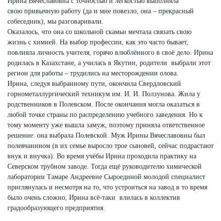
Ирина Вячеславовна с точностью и лёгкостью выполняла
свою привычную работу (да и мне повезло, она – прекрасный
собеседник), мы разговаривали.
Оказалось, что она со школьной скамьи мечтала связать свою
жизнь с химией. На выбор профессии, как это часто бывает,
повлияла личность учителя, горячо влюблённого в своё дело. Ирина
родилась в Казахстане, а училась в Якутии, родители выбрали этот
регион для работы – трудились на месторождении олова.
Ирина, следуя выбранному пути, окончила Свердловский
горнометаллургический техникум им. И. И. Ползунова. Жила у
родственников в Полевском. После окончания могла оказаться в
любой точке страны по распределению учебного заведения. Но к
тому моменту уже вышла замуж, поэтому приняла ответственное
решение: она выбрала Полевской. Муж Ирины Вячеславовны был
полевчанином (в их семье выросло трое сыновей, сейчас подрастают
внук и внучка). Во время учёбы Ирина проходила практику на
Северском трубном заводе. Тогда ещё руководителю химической
лаборатории Тамаре Андреевне Сыроединой молодой специалист
приглянулась и несмотря на то, что устроиться на завод в то время
было очень сложно, Ирина всё-таки влилась в коллектив
градообразующего предприятия.