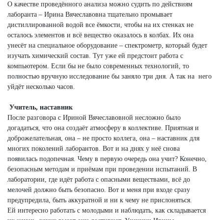
О качестве проведённого анализа можно судить по действиям
лаборанта – Ирина Вячеславовна тщательно промывает
дистиллированной водой все ёмкости, чтобы на их стенках не
осталось элементов и всё вещество оказалось в колбах. Их она
унесёт на специальное оборудование – спектрометр, который будет
изучать химический состав. Тут уже ей предстоит работа с
компьютером. Если бы не было современных технологий, то
полностью вручную исследование бы заняло три дня. А так на него
уйдёт несколько часов.
Учитель, наставник
После разговора с Ириной Вячеславовной несложно было
догадаться, что она создаёт атмосферу в коллективе. Приятная и
доброжелательная, она – не просто коллега, она – наставник для
многих поколений лаборантов. Вот и на днях у неё снова
появилась подопечная. Чему в первую очередь она учит? Конечно,
безопасным методам и приёмам при проведении испытаний. В
лаборатории, где идёт работа с опасными веществами, всё до
мелочей должно быть безопасно. Вот и меня при входе сразу
предупредила, быть аккуратной и ни к чему не прислоняться.
Ей интересно работать с молодыми и наблюдать, как складывается