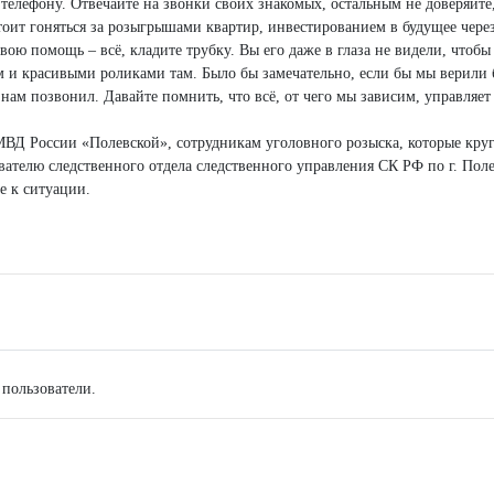
елефону. Отвечайте на звонки своих знакомых, остальным не доверяйте, 
тоит гоняться за розыгрышами квартир, инвестированием в будущее чере
 свою помощь – всё, кладите трубку. Вы его даже в глаза не видели, чт
м и красивыми роликами там. Было бы замечательно, если бы мы верили 
нам позвонил. Давайте помнить, что всё, от чего мы зависим, управляет
ВД России «Полевской», сотрудникам уголовного розыска, которые круг
ателю следственного отдела следственного управления СК РФ по г. Пол
е к ситуации.
 пользователи.