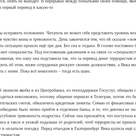
ется, опять не выходит. В перерывах между попытками своей помощи, якоб
ан первый перевод в какую-то
ы исправить положение. Читатель не может себе представить уровень воз
я чувство вины и тревожность. День закончился тем, что ей сказали «ло
ть ситуацию прошло ещё три дня. Без сна и отдыха. В голове постоянно 
гают специалисты. Под постоянным давлением и на связи со «специалист
миная, что папу она подставила так, что за перевод денег террористам 
орить об этом, иначе сотрудники рискуют своими должностями, а Вика мо
ь с ними. Пока всё инкогнито – тогда есть шанс.
 звонили якобы и из Центробанка, из техподдержки Госуслуг, обещали 
ходиться невозможно, поэтому общение перешло в Телеграм, потом это 
тельских счетов, обналичить кредитные лимиты. Семью от финансовых по
еобходимо было лично прийти в отделение банка, и то, что девочка не з
угубляли тревожность подростка. Сейчас она признаётся, что поступала к
дись в такси и уезжай подальше от родителей, чтоб террористы не пришли
 и оплатили поездку. Перед отъездом в Екатеринбург Вика купила ещё 
стремистам.