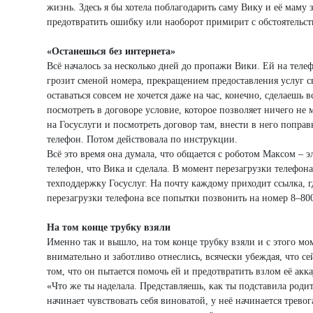
жизнь. Здесь я бы хотела поблагодарить саму Вику и её маму 
предотвратить ошибку или наоборот примирит с обстоятельст
«Останешься без интернета»
Всё началось за несколько дней до пропажи Вики. Ей на теле
грозит сменой номера, прекращением предоставления услуг св
оставаться совсем не хочется даже на час, конечно, сделаешь
посмотреть в договоре условие, которое позволяет ничего не 
на Госуслуги и посмотреть договор там, внести в него попра
телефон. Потом действовала по инструкции.
Всё это время она думала, что общается с роботом Максом – 
телефон, что Вика и сделала. В момент перезагрузки телефон
техподдержку Госуслуг. На почту каждому приходит ссылка, г
перезагрузки телефона все попытки позвонить на номер 8–80
На том конце трубку взяли
Именно так и вышло, на том конце трубку взяли и с этого мо
внимательно и заботливо отнеслись, всячески убеждая, что с
том, что он пытается помочь ей и предотвратить взлом её ак
«Что же ты наделала. Представляешь, как ты подставила родит
начинает чувствовать себя виноватой, у неё начинается тревог