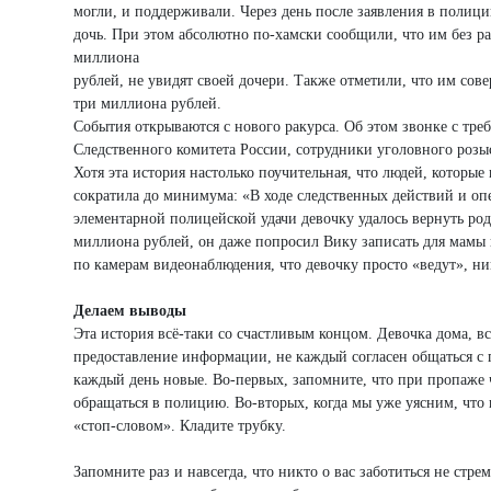
могли, и поддерживали. Через день после заявления в полици
дочь. При этом абсолютно по-хамски сообщили, что им без ра
миллиона
рублей, не увидят своей дочери. Также отметили, что им сове
три миллиона рублей.
События открываются с нового ракурса. Об этом звонке с тр
Следственного комитета России, сотрудники уголовного розыс
Хотя эта история настолько поучительная, что людей, котор
сократила до минимума: «В ходе следственных действий и о
элементарной полицейской удачи девочку удалось вернуть ро
миллиона рублей, он даже попросил Вику записать для мамы в
по камерам видеонаблюдения, что девочку просто «ведут», ник
Делаем выводы
Эта история всё-таки со счастливым концом. Девочка дома, в
предоставление информации, не каждый согласен общаться с п
каждый день новые. Во-первых, запомните, что при пропаже че
обращаться в полицию. Во-вторых, когда мы уже уясним, что 
«стоп-словом». Кладите трубку.
Запомните раз и навсегда, что никто о вас заботиться не стр