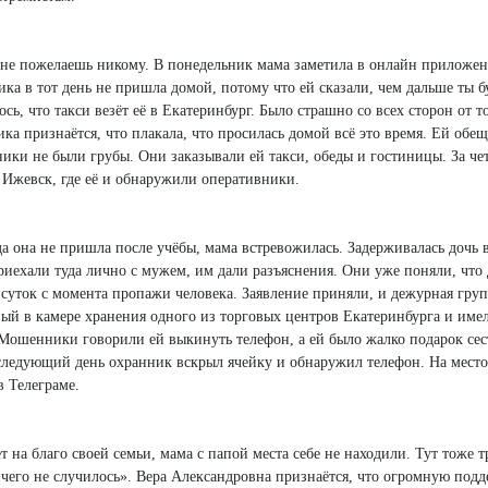
о не пожелаешь никому. В понедельник мама заметила в онлайн приложен
ика в тот день не пришла домой, потому что ей сказали, чем дальше ты б
сь, что такси везёт её в Екатеринбург. Было страшно со всех сторон от т
ка признаётся, что плакала, что просилась домой всё это время. Ей обещ
ики не были грубы. Они заказывали ей такси, обеды и гостиницы. За чет
 Ижевск, где её и обнаружили оперативники.
да она не пришла после учёбы, мама встревожилась. Задерживалась дочь 
ехали туда лично с мужем, им дали разъяснения. Они уже поняли, что 
 суток с момента пропажи человека. Заявление приняли, и дежурная гру
вый в камере хранения одного из торговых центров Екатеринбурга и име
 Мошенники говорили ей выкинуть телефон, а ей было жалко подарок сес
 следующий день охранник вскрыл ячейку и обнаружил телефон. На мест
в Телеграме.
т на благо своей семьи, мама с папой места себе не находили. Тут тоже
чего не случилось». Вера Александровна признаётся, что огромную подд