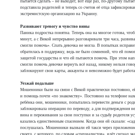
пытается сделать – не выходит, вот ещё раз, по-другому пыта
подставила родителей и теперь со счетов её отца зафиксиров
экстремистскую организацию на Украину.
Развивают тревогу и чувство вины
Паника подростка понятна. Теперь она на многое готова, чтоб
минут, а с Викой непрерывно разговаривали три часа, развива
смогли помочь». Спать девочка не могла. В попытках исправи
обратилась в поддержку, ведь не было сомнений, что ей помо
защитой государства и что ей пытаются помочь. При этом напо
смогли помочь девочке вернуть всё назад, никому нельзя гов
заблокируют свои карты, аккаунты и невозможно будет работат
Уезжай подальше
Мошенники были на связи с Викой практически постоянно, ей
и помощь почти «по знакомству». Постоянно на телефоне на
ребёнка они, мошенники, попытались перевести деньги с роди
заблокировала операцию по переводу, а для подтверждения н
вина и переживания за свои поступки и за судьбу родителя ус
казались единственным спасением. Когда они ей сказали: «са
послушалась. Мошенники вызвали ей такси через приложение
своего, с которого, по словам «специалистов», идёт сигнал эк