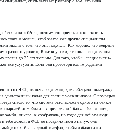
ы специалист, опять затевает разговор о том, что Вика
действия на ребёнка, потому что прочитал текст за пять
жись спать и молись, чтоб завтра уже другие специалисты
были мысли о том, что она наделала. Как хорошо, что вовремя
ами разного уровня», Вике внушали, что она находится под
ему грозит до 25 лет тюрьмы. Для того, чтобы «специалисты»
жет всё усугубить. Если она проговорится, то родители
связаться с ФСБ, помочь родителям, даже обещали поддержку
был единственный канал для связи с мошенниками. С помощью
терь спасло то, что система безопасности одного из банков
нала паролей от мобильных приложений банка. Воспитание,
ак зомби, ничего не соображала, но тогда для неё эти люди
 к тебе домой, а ФСБ не посадило твоего папу», она
самый дешёвый сенсорный телефон, чтобы избавиться от