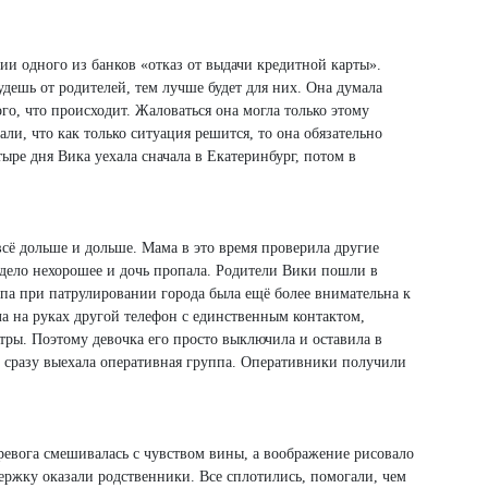
ии одного из банков «отказ от выдачи кредитной карты».
удешь от родителей, тем лучше будет для них. Она думала
ого, что происходит. Жаловаться она могла только этому
али, что как только ситуация решится, то она обязательно
ыре дня Вика уехала сначала в Екатеринбург, потом в
всё дольше и дольше. Мама в это время проверила другие
дело нехорошее и дочь пропала. Родители Вики пошли в
ппа при патрулировании города была ещё более внимательна к
ла на руках другой телефон с единственным контактом,
тры. Поэтому девочка его просто выключила и оставила в
о сразу выехала оперативная группа. Оперативники получили
 тревога смешивалась с чувством вины, а воображение рисовало
ержку оказали родственники. Все сплотились, помогали, чем