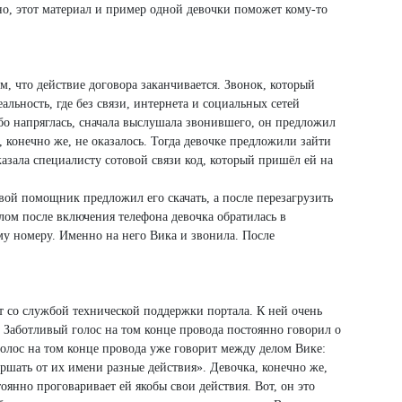
жно, этот материал и пример одной девочки поможет кому-то
, что действие договора заканчивается. Звонок, который
льность, где без связи, интернета и социальных сетей
собо напряглась, сначала выслушала звонившего, он предложил
, конечно же, не оказалось. Тогда девочке предложили зайти
казала специалисту сотовой связи код, который пришёл ей на
вой помощник предложил его скачать, а после перезагрузить
лом после включения телефона девочка обратилась в
ому номеру. Именно на него Вика и звонила. После
т со службой технической поддержки портала. К ней очень
. Заботливый голос на том конце провода постоянно говорил о
 голос на том конце провода уже говорит между делом Вике:
ершать от их имени разные действия». Девочка, конечно же,
тоянно проговаривает ей якобы свои действия. Вот, он это