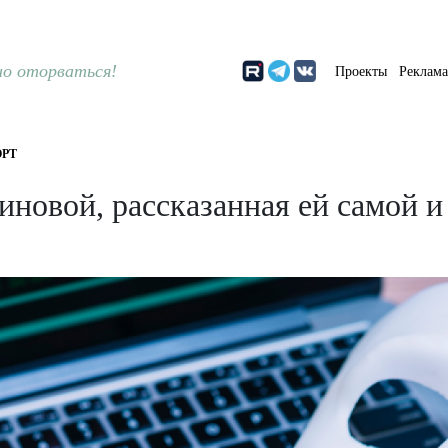
о оторваться!
Проекты
Реклам
РТ
новой, рассказанная ей самой и