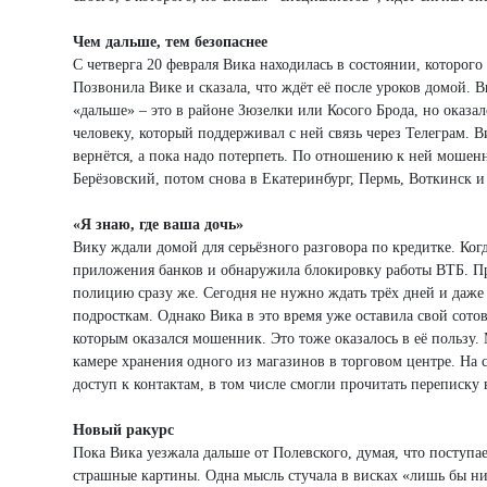
Чем дальше, тем безопаснее
С четверга 20 февраля Вика находилась в состоянии, которог
Позвонила Вике и сказала, что ждёт её после уроков домой. В
«дальше» – это в районе Зюзелки или Косого Брода, но оказало
человеку, который поддерживал с ней связь через Телеграм. Ви
вернётся, а пока надо потерпеть. По отношению к ней мошенн
Берёзовский, потом снова в Екатеринбург, Пермь, Воткинск и
«Я знаю, где ваша дочь»
Вику ждали домой для серьёзного разговора по кредитке. Ког
приложения банков и обнаружила блокировку работы ВТБ. При
полицию сразу же. Сегодня не нужно ждать трёх дней и даже
подросткам. Однако Вика в это время уже оставила свой сото
которым оказался мошенник. Это тоже оказалось в её пользу.
камере хранения одного из магазинов в торговом центре. На
доступ к контактам, в том числе смогли прочитать переписку 
Новый ракурс
Пока Вика уезжала дальше от Полевского, думая, что поступае
страшные картины. Одна мысль стучала в висках «лишь бы ни