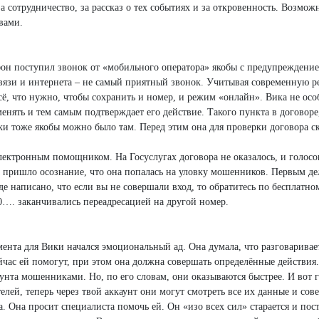
за сотрудничество, за рассказ о тех событиях и за откровенность. Возмо
вами.
фон поступил звонок от «мобильного оператора» якобы с предупреждением
язи и интернета – не самый приятный звонок. Учитывая современную реа
 всё, что нужно, чтобы сохранить и номер, и режим «онлайн». Вика не о
менять и тем самым подтверждает его действие. Такого пункта в договоре
вки тоже якобы можно было там. Перед этим она для проверки договора с
электронным помощником. На Госуслугах договора не оказалось, и голосо
а пришло осознание, что она попалась на уловку мошенников. Первым де
де написано, что если вы не совершали вход, то обратитесь по бесплатн
0…. заканчивались переадресацией на другой номер.
мента для Вики начался эмоциональный ад. Она думала, что разговаривае
ейчас ей помогут, при этом она должна совершать определённые действия
каунта мошенниками. Но, по его словам, они оказываются быстрее. И вот
елей, теперь через твой аккаунт они могут смотреть все их данные и сов
а. Она просит специалиста помочь ей. Он «изо всех сил» старается и пос