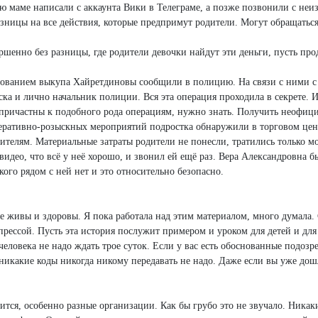
ю маме написали с аккаунта Вики в Телеграме, а позже позвонили с неизв
зницы на все действия, которые предпримут родители. Могут обращаться 
ршенно без разницы, где родители девочки найдут эти деньги, пусть прод
ебованием выкупа Хайретдиновы сообщили в полицию. На связи с ними с 
ка и лично начальник полиции. Вся эта операция проходила в секрете. И
ые причастны к подобного рода операциям, нужно знать. Получить неофи
перативно-розыскных мероприятий подростка обнаружили в торговом цен
дителям. Материальные затраты родители не понесли, тратились только
идео, что всё у неё хорошо, и звонил ей ещё раз. Вера Александровна 
ого рядом с ней нет и это относительно безопасно.
се живы и здоровы. Я пока работала над этим материалом, много думала.
рессой. Пусть эта история послужит примером и уроком для детей и для 
ловека не надо ждать трое суток. Если у вас есть обоснованные подозре
никакие коды никогда никому передавать не надо. Даже если вы уже дошли
емится, особенно разные организации. Как бы грубо это не звучало. Ника