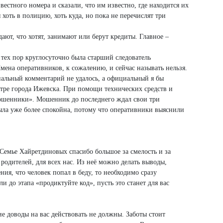
естного номера и сказали, что им известно, где находится их
хоть в полицию, хоть куда, но пока не перечислят три
ают, что хотят, занимают или берут кредиты. Главное –
тех пор круглосуточно была старший следователь
мена оперативников, к сожалению, и сейчас называть нельзя.
циальный комментарий не удалось, а официальный я бы
тре города Ижевска. При помощи технических средств и
 мошенники». Мошенник до последнего ждал свои три
была уже более спокойна, потому что оперативники выяснили
 Семье Хайретдиновых спасибо большое за смелость и за
родителей, для всех нас. Из неё можно делать выводы,
ния, что человек попал в беду, то необходимо сразу
 до этапа «продиктуйте код», пусть это станет для вас
кие доводы на вас действовать не должны. Заботы стоит