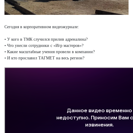
Сегодня в корпоративном видеожурнале:
• У кого в ТМК случился прилив адреналина?
• Что унесли сотрудники с «Игр мастеров»?
• Какие масштабные учения провели в компании?
• И кто прославил ТАГМЕТ на весь регион?