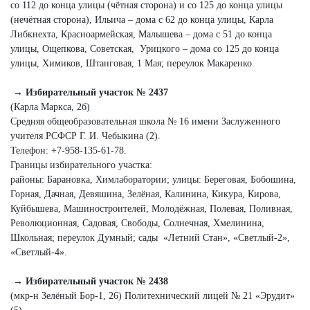
со 112 до конца улицы (чётная сторона) и со 125 до конца улицы
(нечётная сторона), Ильича – дома с 62 до конца улицы, Карла
Либкнехта, Красноармейская, Малышева – дома с 51 до конца
улицы, Ощепкова, Советская, Урицкого – дома со 125 до конца
улицы, Химиков, Штанговая, 1 Мая; переулок Макаренко.
→ Избирательный участок № 2437
(Карла Маркса, 2б)
Средняя общеобразовательная школа № 16 имени Заслуженного
учителя РСФСР Г. И. Чебыкина (2).
Телефон: +7‑958‑135‑61‑78.
Границы избирательного участка:
районы: Барановка, Химлаборатории; улицы: Береговая, Бобошина,
Горная, Дачная, Девяшина, Зелёная, Калинина, Кикура, Кирова,
Куйбышева, Машиностроителей, Молодёжная, Полевая, Поливная,
Революционная, Садовая, Свободы, Солнечная, Хмелинина,
Школьная; переулок Думный; сады «Летний Стан», «Светлый‑2»,
«Светлый‑4».
→ Избирательный участок № 2438
(мкр-н Зелёный Бор‑1, 26) Политехнический лицей № 21 «Эрудит»