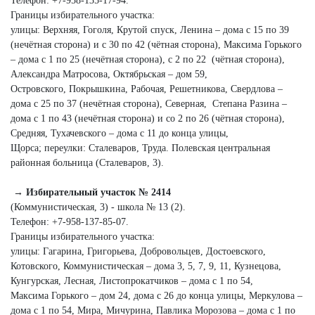
Телефон: +7‑958‑135‑17‑94.
Границы избирательного участка:
улицы: Верхняя, Гоголя, Крутой спуск, Ленина – дома с 15 по 39
(нечётная сторона) и с 30 по 42 (чётная сторона), Максима Горького
– дома с 1 по 25 (нечётная сторона), с 2 по 22 (чётная сторона),
Александра Матросова, Октябрьская – дом 59,
Островского, Покрышкина, Рабочая, Решетникова, Свердлова –
дома с 25 по 37 (нечётная сторона), Северная, Степана Разина –
дома с 1 по 43 (нечётная сторона) и со 2 по 26 (чётная сторона),
Средняя, Тухачевского – дома с 11 до конца улицы,
Щорса; переулки: Сталеваров, Труда. Полевская центральная
районная больница (Сталеваров, 3).
→ Избирательный участок № 2414
(Коммунистическая, 3) - школа № 13 (2).
Телефон: +7‑958‑137‑85‑07.
Границы избирательного участка:
улицы: Гагарина, Григорьева, Добровольцев, Достоевского,
Котовского, Коммунистическая – дома 3, 5, 7, 9, 11, Кузнецова,
Кунгурская, Лесная, Листопрокатчиков – дома с 1 по 54,
Максима Горького – дом 24, дома с 26 до конца улицы, Меркулова –
дома с 1 по 54, Мира, Мичурина, Павлика Морозова – дома с 1 по