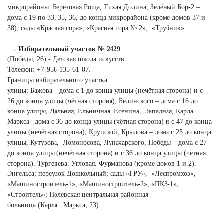
микрорайоны: Берёзовая Роща, Тихая Долина, Зелёный Бор‑2 –
дома с 19 по 33, 35, 36, до конца микрорайона (кроме домов 37 и
38); сады «Красная гора», «Красная гора № 2», «Трубник».
→ Избирательный участок № 2429
(Победы, 26) - Детская школа искусств.
Телефон: +7‑958‑135‑61‑07.
Границы избирательного участка:
улицы: Бажова – дома с 1 до конца улицы (нечётная сторона) и с
26 до конца улицы (чётная сторона), Белинского – дома с 16 до
конца улицы, Дальняя, Ельничная, Есенина, Западная, Карла
Маркса –дома с 36 до конца улицы (чётная сторона) и с 47 до конца
улицы (нечётная сторона), Крупской, Крылова – дома с 25 до конца
улицы, Кутузова, Ломоносова, Луначарского, Победы – дома с 27
до конца улицы (нечётная сторона) и с 36 до конца улицы (чётная
сторона), Тургенева, Угловая, Фурманова (кроме домов 1 и 2),
Энгельса; переулок Дошкольный; сады «ГРУ», «Леспромхоз»,
«Машиностроитель‑1», «Машиностроитель‑2», «ПКЗ‑1»,
«Строитель»; Полевская центральная районная
больница (Карла . Маркса, 23).