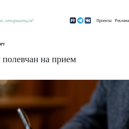
о оторваться!
Проекты
Реклам
РТ
 полевчан на прием