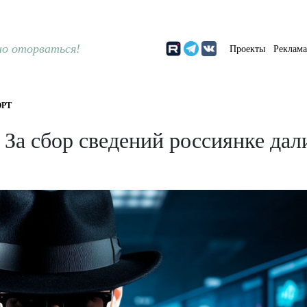
о оторваться!
Проекты
Реклам
РТ
 За сбор сведений россиянке дал