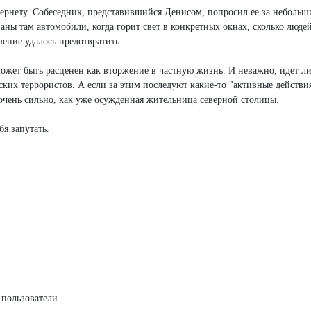
ернету. Собеседник, представившийся Денисом, попросил ее за небольш
ны там автомобили, когда горит свет в конкретных окнах, сколько людей
шение удалось предотвратить.
ожет быть расценен как вторжение в частную жизнь. И неважно, идет л
нских террористов. А если за этим последуют какие-то "активные действ
 очень сильно, как уже осужденная жительница северной столицы.
я запутать.
 пользователи.