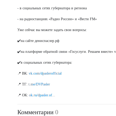
- в социальных сетях губернатора и региона
- на радиостанциях «Радио России» и «Вести FM»
Уже сейчас вы можете задать свои вопросы:
✔️на сайте дениспаслер.рф
✔️на платформе обратной связи «Госуслуги. Решаем вместе» 
✔️в социальных сетях губернатора:
📍 ВК:
vk.com/dpaslerofficial
📍 TГ:
t.me/DVPasler
📍 ОК:
ok.ru/dpasler.of...
Комментарии
0