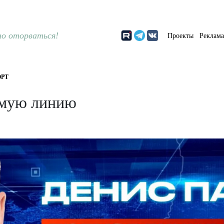
о оторваться!
Проекты
Реклам
РТ
ямую линию