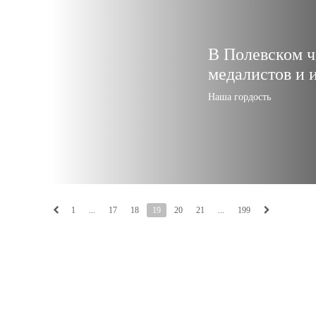
В Полевском ч
медалистов и 
Наша гордость
1
...
17
18
19
20
21
...
199