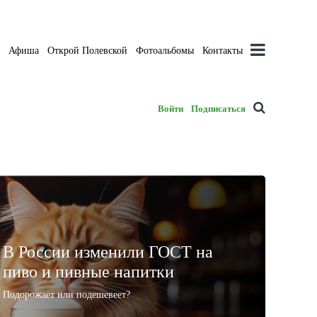
а
Афиша
Открой Полевской
Фотоальбомы
Контакты
Войти
Подписаться
В России изменили ГОСТ на
пиво и пивные напитки
Подорожает или подешевеет?