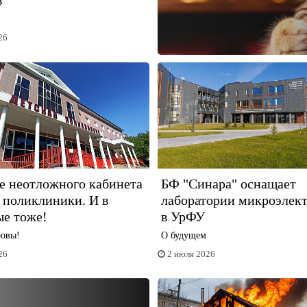
в
26
е неотложного кабинета
БФ "Синара" оснащает
 поликлиники. И в
лаборатории микроэлек
ые тоже!
в УрФУ
ровы!
О будущем
26
2 июля 2026