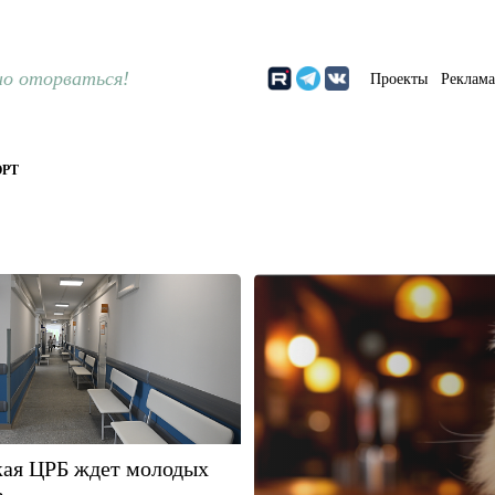
о оторваться!
Проекты
Реклам
РТ
кая ЦРБ ждет молодых