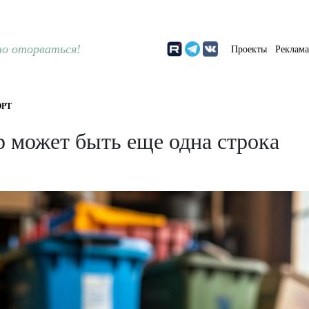
о оторваться!
Проекты
Реклам
РТ
р может быть еще одна строка