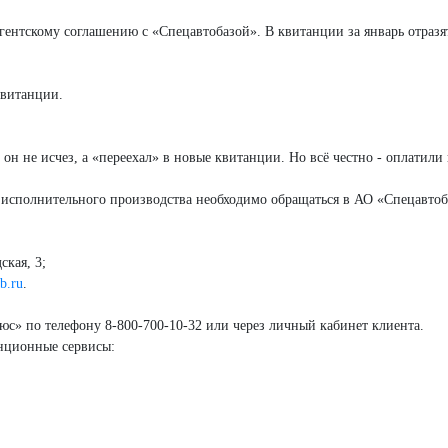
ентскому соглашению с «Спецавтобазой». В квитанции за январь отразят 
квитанции.
 он не исчез, а «переехал» в новые квитанции. Но всё честно - оплатили
и исполнительного производства необходимо обращаться в АО «Спецавтоб
ская, 3;
b.ru
.
с» по телефону 8‑800‑700‑10‑32 или через личный кабинет клиента.
анционные сервисы: