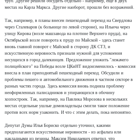
труб. Другие решили обсудить отдельно - например, еще в двух
местах на Карла Маркса. Другие наоборот, прошли без возражений.
Так, например, в планы внесен пешеходный переход на Свердлова
через Сталеваров (к больнице по левой стороне), на Ильича через
улицу Кирова (возле машзавода на плотине Верхнего пруда), на
Октябрьской возле поворота к пруду по Майской - здесь станет
вновь главной поворот с Майской в сторону ДК СТЗ, и
искусственную неровность признали нужной для успокоения
несущихся в город далекинцев. Предложение уложить "лежачего
полицейского" на Победы возле ЦКиНТ видоизменилось - комиссия
внесла в план приподнятый пешеходный переход. Обсудили и
проблемы пешего и автомобильного движения в частном секторе в
разных частях города. Здесь комиссия вновь подняла проблему
неоформленных палисадников и упирающихся в обочину
хозпостроек. Так, например, на Павлика Морозова в нескольких
местах отдельные ушлые домовладельцы смогли такое положение
против всех норм узаконить. И что с этим делать, пока непонятно.
Депутат Думы Илья Бориско отдельно уточнил, какими
предполагаются искусственные неровности - из асфальта или
накладными из резины. Максим Николаевич ответил, что