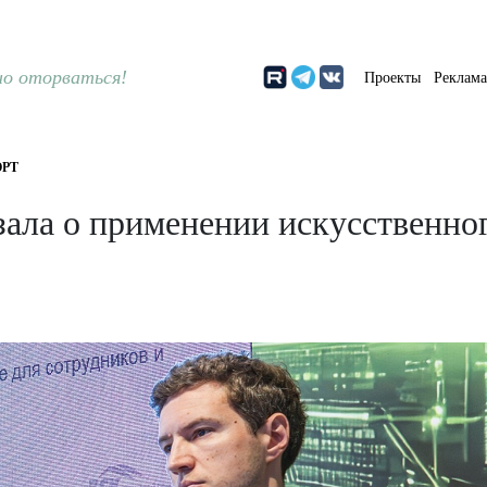
о оторваться!
Проекты
Реклам
РТ
ла о применении искусственног