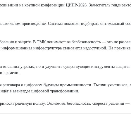
овизации на крупной конференции ЦИПР-2026. Заместитель гендиректо
плавильном производстве. Система помогает подбирать оптимальный сос
бования к защите. В ТМК понимают: кибербезопасность — это не разовая
я информационная инфраструктура становится недоступной. На практике 
 при внешних угрозах, но и улучшить существующие инструменты защи
ми времени.
 разговора о цифровом будущем промышленности. Тысячи участников, со
 идёт в авангарде цифровой трансформации.
приносят реальную пользу. Экономия, безопасность, скорость решений —