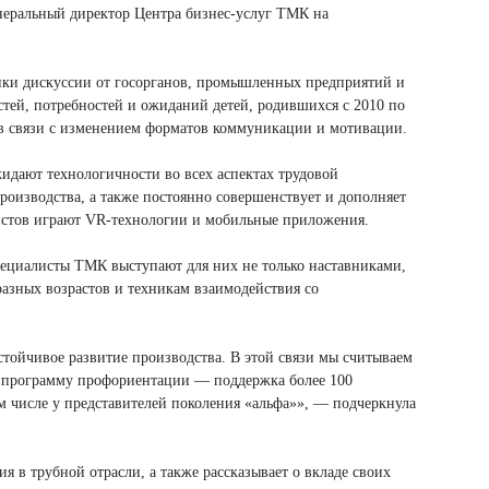
неральный директор Центра бизнес-услуг ТМК на
ники дискуссии от госорганов, промышленных предприятий и
тей, потребностей и ожиданий детей, родившихся с 2010 по
и в связи с изменением форматов коммуникации и мотивации.
жидают технологичности во всех аспектах трудовой
оизводства, а также постоянно совершенствует и дополняет
истов играют VR-технологии и мобильные приложения.
ециалисты ТМК выступают для них не только наставниками,
азных возрастов и техникам взаимодействия со
стойчивое развитие производства. В этой связи мы считываем
ю программу профориентации — поддержка более 100
м числе у представителей поколения «альфа»», — подчеркнула
в трубной отрасли, а также рассказывает о вкладе своих