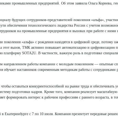
дниками промышленных предприятий. Об этом заявила Ольга Корнева, ге
енциалу будущих сотрудников-представителей поколения «альфа», участ
ути обеспечения технологического лидерства России с учетом возможнос
 сотрудников на промышленные предприятия и вызовах при работе с ним
ли поколения «альфа» с рождения находятся в цифровой среде, потому о
на этот вызов, ТМК активно повышает автоматизацию и цифровизацию пр
ю платформу SOTA2U. В частности, важную роль в подготовке специал
вым направлением работы компании с молодым поколением — опытные сп
я обучает наставников современным методикам работы с сотрудниками р
чтобы оставаться конкурентоспособной на рынке труда и обеспечивать у
истему подготовки кадров. Кроме того, компания реализует масштабну
яет формировать интерес к рабочим профессиям с раннего возраста, в то
катеринбурге с 7 по 10 июля. Компания презентует передовые решения 