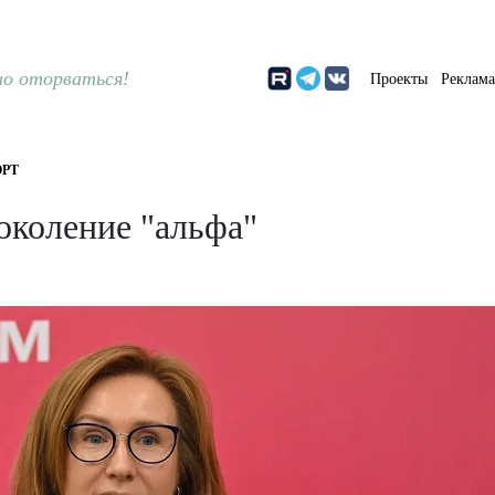
о оторваться!
Проекты
Реклам
РТ
околение "альфа"