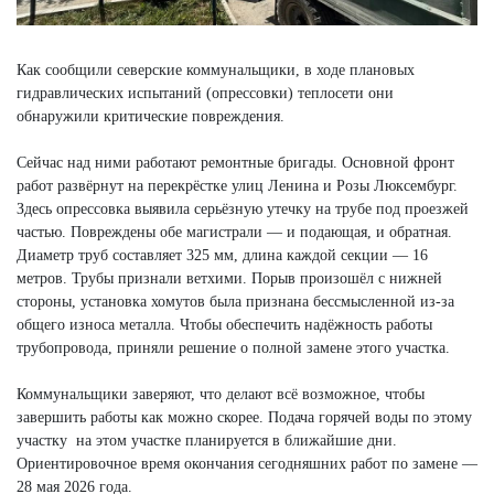
Как сообщили северские коммунальщики, в ходе плановых
гидравлических испытаний (опрессовки) теплосети они
обнаружили критические повреждения.
Сейчас над ними работают ремонтные бригады. Основной фронт
работ развёрнут на перекрёстке улиц Ленина и Розы Люксембург.
Здесь опрессовка выявила серьёзную утечку на трубе под проезжей
частью. Повреждены обе магистрали — и подающая, и обратная.
Диаметр труб составляет 325 мм, длина каждой секции — 16
метров. Трубы признали ветхими. Порыв произошёл с нижней
стороны, установка хомутов была признана бессмысленной из-за
общего износа металла. Чтобы обеспечить надёжность работы
трубопровода, приняли решение о полной замене этого участка.
Коммунальщики заверяют, что делают всё возможное, чтобы
завершить работы как можно скорее. Подача горячей воды по этому
участку на этом участке планируется в ближайшие дни.
Ориентировочное время окончания сегодняшних работ по замене —
28 мая 2026 года.