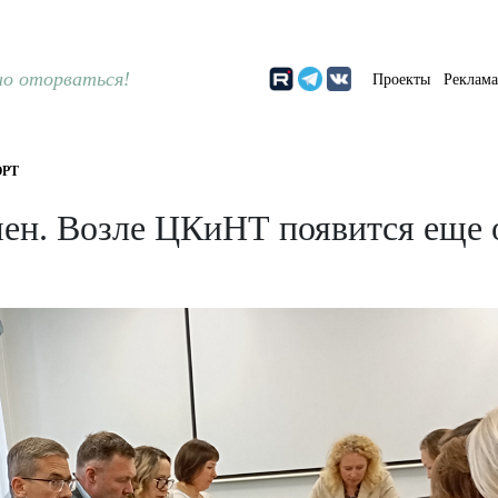
о оторваться!
Проекты
Реклам
РТ
ен. Возле ЦКиНТ появится еще 