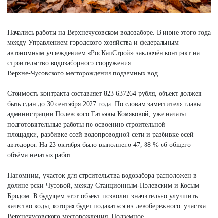
Начались работы на Верхнечусовском водозаборе. В июне этого года
между Управлением городского хозяйства и федеральным
автономным учреждением «РосКапСтрой» заключён контракт на
строительство водозаборного сооружения
Верхне-Чусовского месторождения подземных вод.
Стоимость контракта составляет 823 637264 рубля, объект должен
быть сдан до 30 сентября 2027 года. По словам заместителя главы
администрации Полевского Татьяны Комяковой, уже начаты
подготовительные работы по освоению строительной
площадки, разбивке осей водопроводной сети и разбивке осей
автодорог. На 23 октября было выполнено 47, 88 % об общего
объёма начатых работ.
Напомним, участок для строительства водозабора расположен в
долине реки Чусовой, между Станционным-Полевским и Косым
Бродом. В будущем этот объект позволит значительно улучшить
качество воды, которая будет подаваться из левобережного участка
Верхнечусовского месторождения. Подземное