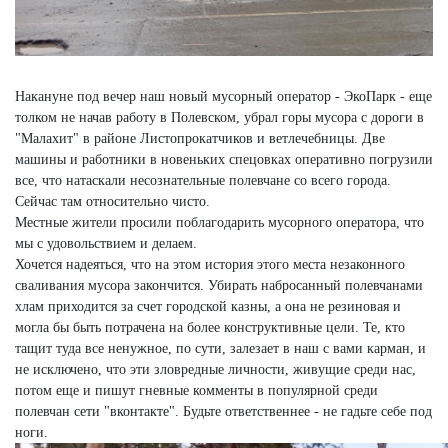
Накануне под вечер наш новый мусорный оператор - ЭкоПарк - еще
толком не начав работу в Полевском, убрал горы мусора с дороги в
"Малахит" в районе Листопрокатчиков и ветлечебницы. Две
машины и работники в новеньких спецовках оперативно погрузили
все, что натаскали несознательные полевчане со всего города.
Сейчас там относительно чисто.
Местные жители просили поблагодарить мусорного оператора, что
мы с удовольствием и делаем.
Хочется надеяться, что на этом история этого места незаконного
сваливания мусора закончится. Убирать набросанный полевчанами
хлам приходится за счет городской казны, а она не резиновая и
могла бы быть потрачена на более конструктивные цели. Те, кто
тащит туда все ненужное, по сути, залезает в наш с вами карман, и
не исключено, что эти зловредные личности, живущие среди нас,
потом еще и пишут гневные комменты в популярной среди
полевчан сети "вконтакте". Будьте ответственнее - не гадьте себе под
ноги.