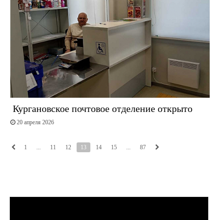
Кургановское почтовое отделение открыто
20 апреля 2026
1
...
11
12
13
14
15
...
87