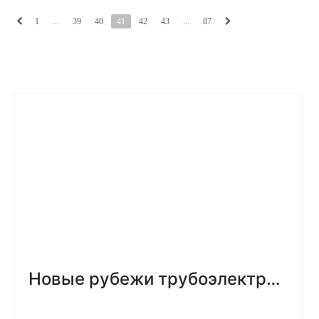
1
...
39
40
41
42
43
...
87