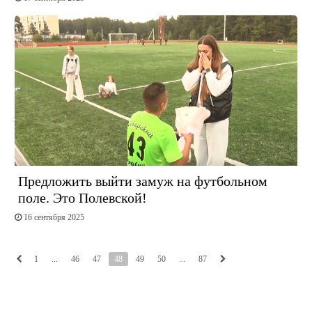
Предложить выйти замуж на футбольном
поле. Это Полевской!
16 сентября 2025
1
...
46
47
48
49
50
...
87