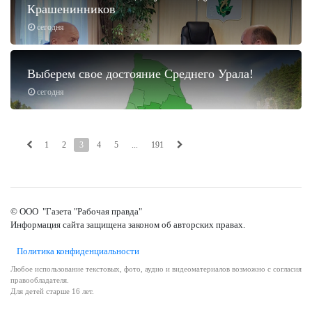
Крашенинников
сегодня
Выберем свое достояние Среднего Урала!
сегодня
1
2
3
4
5
...
191
© ООО "Газета "Рабочая правда"
Информация сайта защищена законом об авторских правах.
Политика конфиденциальности
Любое использование текстовых, фото, аудио и видеоматериалов возможно с согласия
правообладателя.
Для детей старше 16 лет.