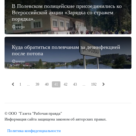
В Полевском полицейские присоединились ко
Всероссийской акции «Зарядка со стражем
порядка».
вчера
Куда обратиться полевчанам за дезинфекцией
после потопа
вчера
1
...
39
40
41
42
43
...
192
© ООО "Газета "Рабочая правда"
Информация сайта защищена законом об авторских правах.
Политика конфиденциальности