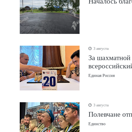
Началось благ
3 августа
За шахматной
всероссийски
Единая Россия
3 августа
Полевчане от
Единство