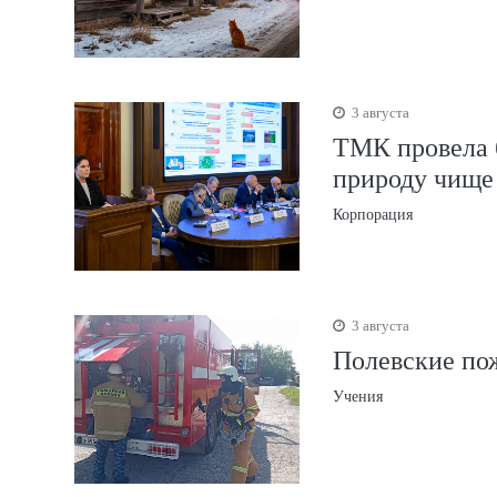
3 августа
ТМК провела б
природу чище
Корпорация
3 августа
Полевские по
Учения