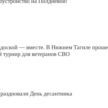
оустройство на Полдневой!
 доской — вместе. В Нижнем Тагиле проше
й турнир для ветеранов СВО
праздновали День десантника