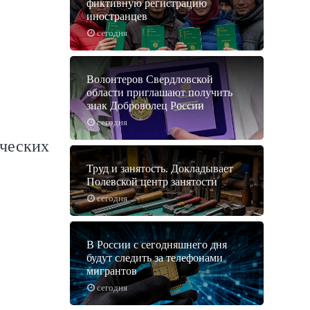
фиктивную регистрацию
иностранцев
сегодня
Волонтеров Свердловской
области приглашают получить
знак Доброволец России
сегодня
ических
Труд и занятость. Докладывает
Полевской центр занятости
сегодня
В России с сегодняшнего дня
будут следить за телефонами
мигрантов
сегодня