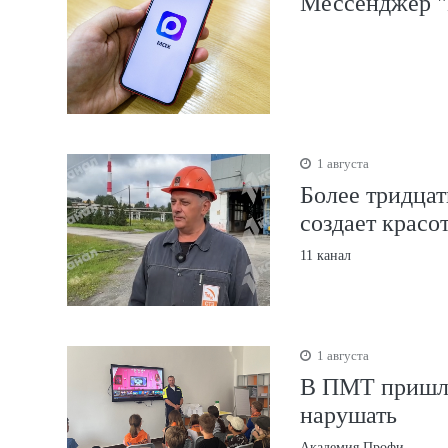
Мессенджер "
1 августа
Более тридцат
создает красо
11 канал
1 августа
В ПМТ пришли
нарушать
Академия Профи