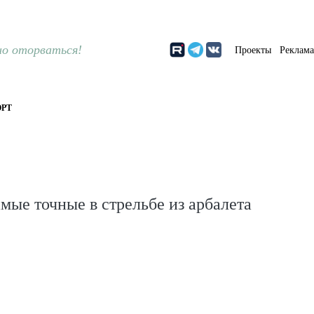
о оторваться!
Проекты
Реклам
РТ
амые точные в стрельбе из арбалета