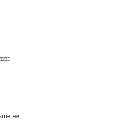
пин
ьше не