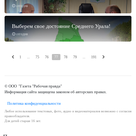
сегодня
Выберем свое достояние Среднего Урала!
сегодня
1
...
75
76
77
78
79
...
191
© ООО "Газета "Рабочая правда"
Информация сайта защищена законом об авторских правах.
Политика конфиденциальности
Любое использование текстовых, фото, аудио и видеоматериалов возможно с согласия
правообладателя.
Для детей старше 16 лет.