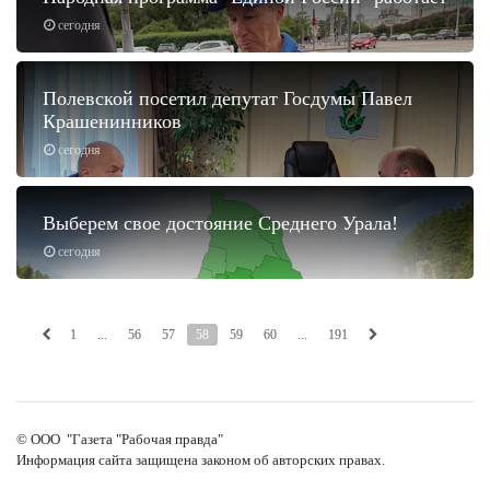
сегодня
Полевской посетил депутат Госдумы Павел
Крашенинников
сегодня
Выберем свое достояние Среднего Урала!
сегодня
1
...
56
57
58
59
60
...
191
© ООО "Газета "Рабочая правда"
Информация сайта защищена законом об авторских правах.