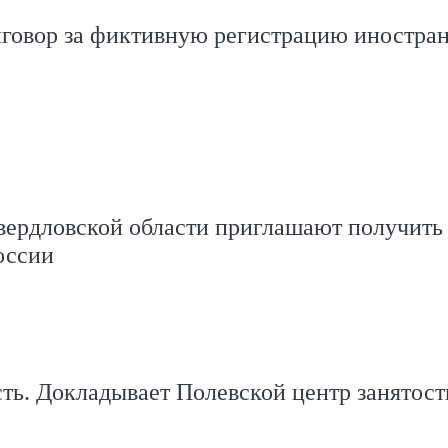
иговор за фиктивную регистрацию иностра
вердловской области приглашают получить 
оссии
сть. Докладывает Полевской центр занятост