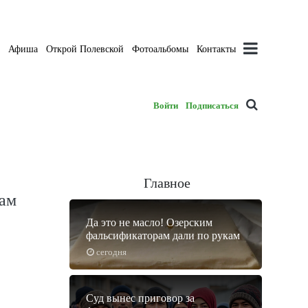
а
Афиша
Открой Полевской
Фотоальбомы
Контакты
Войти
Подписаться
Главное
кам
Да это не масло! Озерским
фальсификаторам дали по рукам
сегодня
Суд вынес приговор за