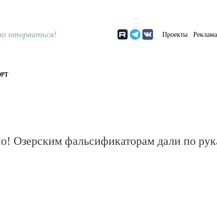
о оторваться!
Проекты
Реклам
РТ
ло! Озерским фальсификаторам дали по ру