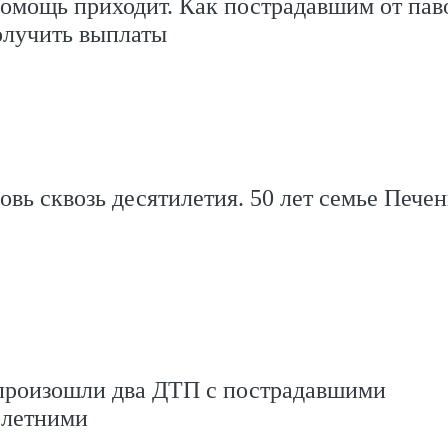
помощь приходит. Как пострадавшим от пав
олучить выплаты
вь сквозь десятилетия. 50 лет семье Пече
произошли два ДТП с пострадавшими
олетними