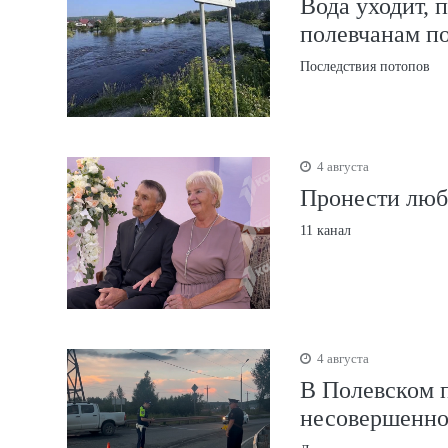
Вода уходит, 
полевчанам п
Последствия потопов
4 августа
Пронести любо
11 канал
4 августа
В Полевском 
несовершенн