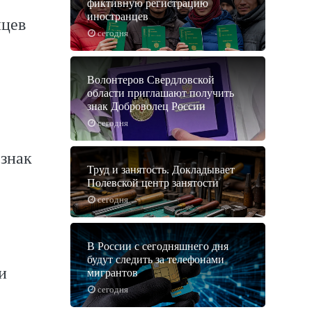
фиктивную регистрацию
иностранцев
нцев
сегодня
Волонтеров Свердловской
области приглашают получить
знак Доброволец России
сегодня
знак
Труд и занятость. Докладывает
Полевской центр занятости
сегодня
В России с сегодняшнего дня
будут следить за телефонами
и
мигрантов
сегодня