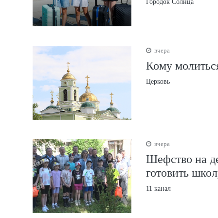
Городок Солнца
вчера
Кому молиться
Церковь
вчера
Шефство на д
готовить школ
11 канал