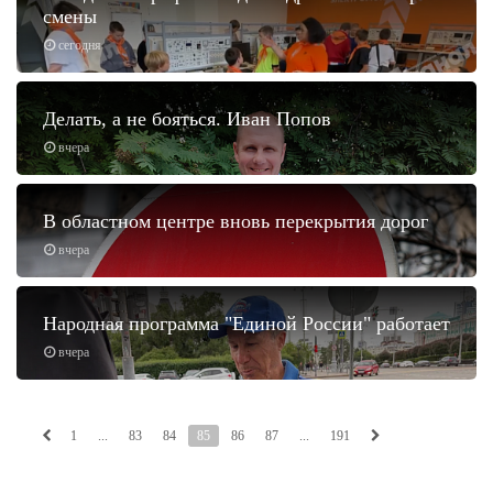
смены
сегодня
Делать, а не бояться. Иван Попов
вчера
В областном центре вновь перекрытия дорог
вчера
Народная программа "Единой России" работает
вчера
1
...
83
84
85
86
87
...
191