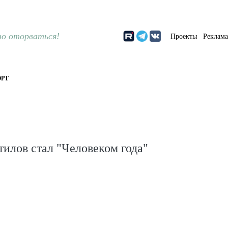
о оторваться!
Проекты
Реклам
РТ
илов стал "Человеком года"