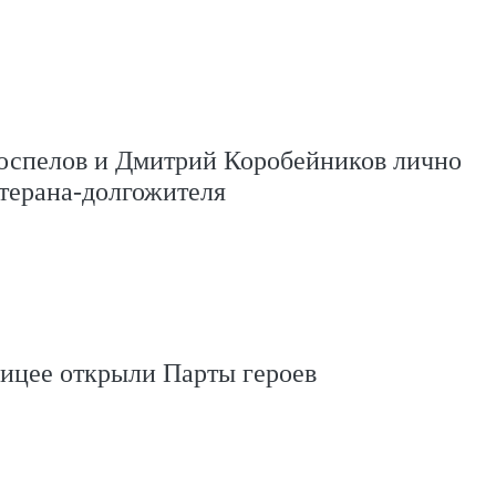
оспелов и Дмитрий Коробейников лично
терана-долгожителя
ицее открыли Парты героев