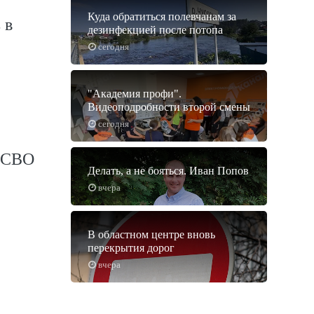
Куда обратиться полевчанам за
 в
дезинфекцией после потопа
сегодня
"Академия профи".
Видеоподробности второй смены
сегодня
х СВО
Делать, а не бояться. Иван Попов
вчера
В областном центре вновь
перекрытия дорог
вчера