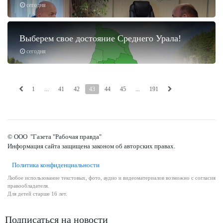
сегодня
Выберем свое достояние Среднего Урала!
сегодня
1
...
41
42
43
44
45
...
191
© ООО "Газета "Рабочая правда"
Информация сайта защищена законом об авторских правах.
Политика конфиденциальности
Любое использование текстовых, фото, аудио и видеоматериалов возможно с согласия
правообладателя.
Для детей старше 16 лет.
Подписаться на новости