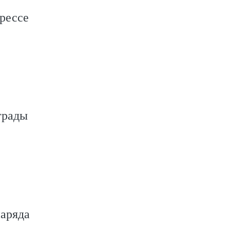
рессе
грады
наряда