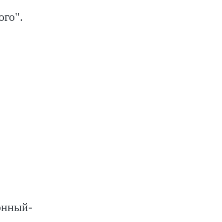
ого".
онный-