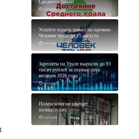
Среднего Урала!
сегодня
Успейте подать заявку на премию
Человек труда до 15 августа
сегодня
Зарплаты на Урале выросли до 93
тысяч рублей за первые пять
месяцев 2026 года
сегодня
Полевскому не хватает
полицейских
сегодня
З