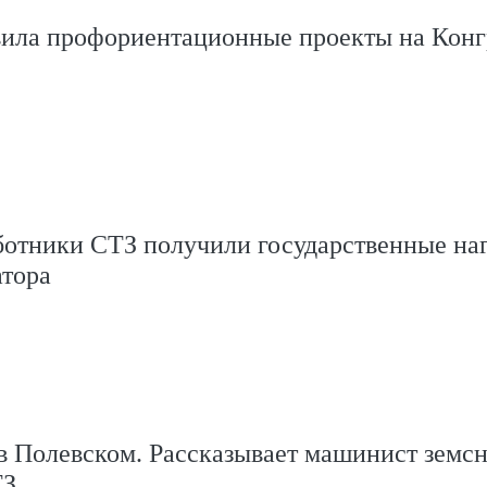
ила профориентационные проекты на Конг
ботники СТЗ получили государственные на
атора
в Полевском. Рассказывает машинист земс
ТЗ