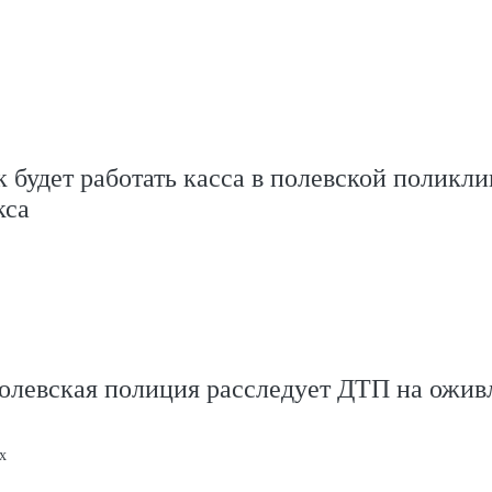
 будет работать касса в полевской поликл
кса
Полевская полиция расследует ДТП на ожи
х