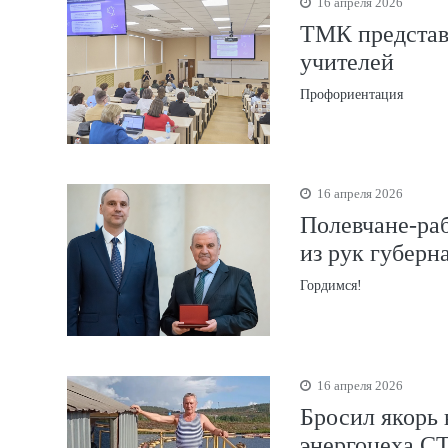
16 апреля 2026
ТМК представ
учителей
Профориентация
16 апреля 2026
Полевчане-ра
из рук губерн
Гордимся!
16 апреля 2026
Бросил якорь 
энергоцеха С