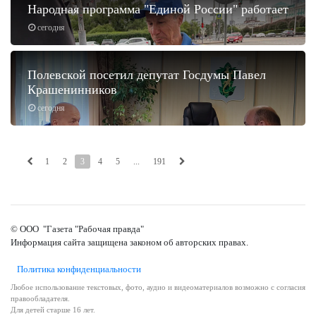
Народная программа "Единой России" работает
сегодня
Полевской посетил депутат Госдумы Павел
Крашенинников
сегодня
1
2
3
4
5
...
191
© ООО "Газета "Рабочая правда"
Информация сайта защищена законом об авторских правах.
Политика конфиденциальности
Любое использование текстовых, фото, аудио и видеоматериалов возможно с согласия
правообладателя.
Для детей старше 16 лет.