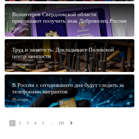
Волонтеров Свердловской области
приглашают получить знак Доброволец России
сегодня
Труд и занятость. Докладывает Полевской
центр занятости
сегодня
В России с сегодняшнего дня будут следить за
телефонами мигрантов
сегодня
1
2
3
4
5
...
191